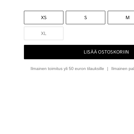
XS
S
M
XL
LISÄÄ OSTOSKORIIN
Ilmainen toimitus yli 50 euron tilauksille
Ilmainen pa