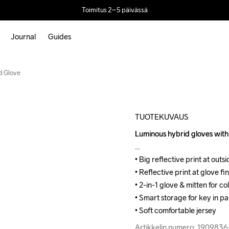
Toimitus 2–5 päivässä
Journal
Guides
Outlet
d Glove
TUOTEKUVAUS
Luminous hybrid gloves with 
Luminous hybrid gloves with 
• Big reflective print at outsi
• Big reflective print at outsi
• Reflective print at glove fin
• Reflective print at glove fin
• 2-in-1 glove & mitten for co
• 2-in-1 glove & mitten for co
• Smart storage for key in pa
• Smart storage for key in pa
• Soft comfortable jersey
• Soft comfortable jersey
Artikkelin numero: 190983
Artikkelin numero: 190983