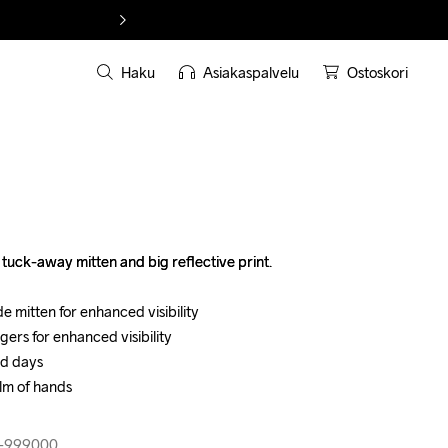
Haku
Asiakaspalvelu
Ostoskori
tuck-away mitten and big reflective print.

tuck-away mitten and big reflective print.

de mitten for enhanced visibility

de mitten for enhanced visibility

gers for enhanced visibility

gers for enhanced visibility

ld days

ld days

lm of hands

lm of hands

6-999000
6-999000