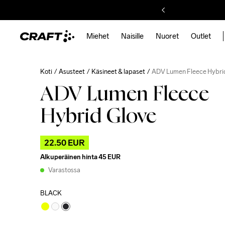
Miehet
Naisille
Nuoret
Outlet
Koti
Asusteet
Käsineet & lapaset
ADV Lumen Fleece Hybri
ADV Lumen Fleece
Hybrid Glove
22.50 EUR
Alkuperäinen hinta
45 EUR
Varastossa
BLACK