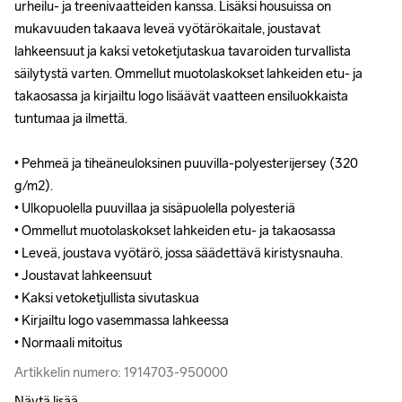
urheilu- ja treenivaatteiden kanssa. Lisäksi housuissa on 
urheilu- ja treenivaatteiden kanssa. Lisäksi housuissa on 
mukavuuden takaava leveä vyötärökaitale, joustavat 
mukavuuden takaava leveä vyötärökaitale, joustavat 
lahkeensuut ja kaksi vetoketjutaskua tavaroiden turvallista 
lahkeensuut ja kaksi vetoketjutaskua tavaroiden turvallista 
säilytystä varten. Ommellut muotolaskokset lahkeiden etu- ja 
säilytystä varten. Ommellut muotolaskokset lahkeiden etu- ja 
takaosassa ja kirjailtu logo lisäävät vaatteen ensiluokkaista 
takaosassa ja kirjailtu logo lisäävät vaatteen ensiluokkaista 
tuntumaa ja ilmettä.

tuntumaa ja ilmettä.

• Pehmeä ja tiheäneuloksinen puuvilla-polyesterijersey (320 
• Pehmeä ja tiheäneuloksinen puuvilla-polyesterijersey (320 
g/m2).

g/m2).

• Ulkopuolella puuvillaa ja sisäpuolella polyesteriä

• Ulkopuolella puuvillaa ja sisäpuolella polyesteriä

• Ommellut muotolaskokset lahkeiden etu- ja takaosassa

• Ommellut muotolaskokset lahkeiden etu- ja takaosassa

• Leveä, joustava vyötärö, jossa säädettävä kiristysnauha.

• Leveä, joustava vyötärö, jossa säädettävä kiristysnauha.

• Joustavat lahkeensuut

• Joustavat lahkeensuut

• Kaksi vetoketjullista sivutaskua

• Kaksi vetoketjullista sivutaskua

• Kirjailtu logo vasemmassa lahkeessa

• Kirjailtu logo vasemmassa lahkeessa

• Normaali mitoitus
• Normaali mitoitus
Artikkelin numero: 1914703-950000
Artikkelin numero: 1914703-950000
Näytä lisää