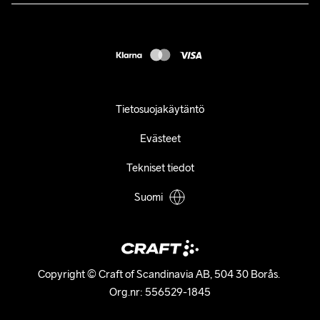
customercare@craftsportswear.com
FAQ
+46 (0) 33 722 32 10
Accessibility statement
Peruuta ostoksesi
Tietosuojakäytäntö
Evästeet
Tekniset tiedot
Suomi
Copyright © Craft of Scandinavia AB, 504 30 Borås. 

Org.nr: 556529-1845