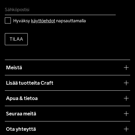
Hyväksy 
käyttöehdot
 napsauttamalla
TILAA
Meistä
Filosofiamme
Lisää tuotteita Craft
Teamwear
Apua & tietoa
Yhteistyöt
Craft Care Guide
Seuraa meitä
Lehdistö
Käyttöehdot
Ota yhteyttä
Asiakaspalvelu