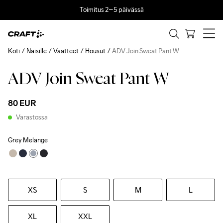
Toimitus 2–5 päivässä
Koti
Naisille
Vaatteet
Housut
ADV Join Sweat Pant W
ADV Join Sweat Pant W
80 EUR
Varastossa
Grey Melange
XS
S
M
L
XL
XXL