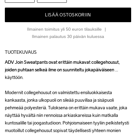
LISÄÄ OSTOSKORIIN
Ilmainen toimitus yli 50 euron tilauksille
Ilmainen palautus 30 päivän kuluessa
TUOTEKUVAUS
ADV Join Sweatpants ovat erittäin mukavat collegehousut, 
ADV Join Sweatpants ovat erittäin mukavat collegehousut, 
joiden puhtaan selkeä ilme on suunniteltu jokapäiväiseen 
joiden puhtaan selkeä ilme on suunniteltu jokapäiväiseen 
käyttöön.

käyttöön.

Modernit collegehousut on valmistettu ensiluokkaisesta 
Modernit collegehousut on valmistettu ensiluokkaisesta 
kankaasta, jonka ulkopuoli on sileää puuvillaa ja sisäpuoli 
kankaasta, jonka ulkopuoli on sileää puuvillaa ja sisäpuoli 
pehmeää polyesteriä. Tuloksena on erittäin mukava vaate, joka 
pehmeää polyesteriä. Tuloksena on erittäin mukava vaate, joka 
näyttää hyvältä niin rennoissa arkiaskareissa kuin matkalla 
näyttää hyvältä niin rennoissa arkiaskareissa kuin matkalla 
kuntosalille tai joogastudioon. Pohjoismaiseen tyyliin pelkistetysti 
kuntosalille tai joogastudioon. Pohjoismaiseen tyyliin pelkistetysti 
muotoillut collegehousut sopivat täydellisesti yhteen monien 
muotoillut collegehousut sopivat täydellisesti yhteen monien 