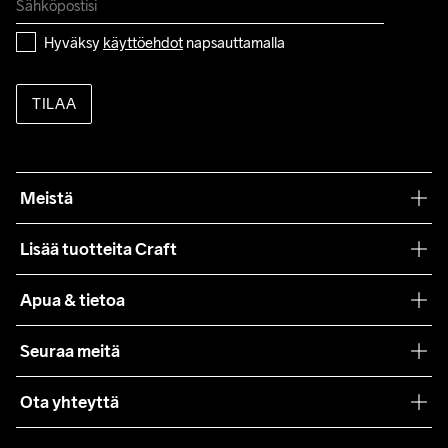
Hyväksy 
käyttöehdot
 napsauttamalla
TILAA
Meistä
Filosofiamme
Lisää tuotteita Craft
Teamwear
Apua & tietoa
Yhteistyöt
Craft Care Guide
Seuraa meitä
Lehdistö
Käyttöehdot
Ota yhteyttä
Asiakaspalvelu
customercare@craftsportswear.com