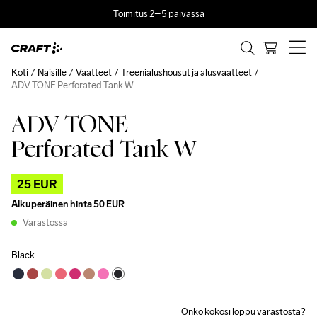
Toimitus 2–5 päivässä
Koti
Naisille
Vaatteet
Treenialushousut ja alusvaatteet
ADV TONE Perforated Tank W
ADV TONE
Outlet
Perforated Tank W
25 EUR
Alkuperäinen hinta
50 EUR
Varastossa
Black
Onko kokosi loppu varastosta?