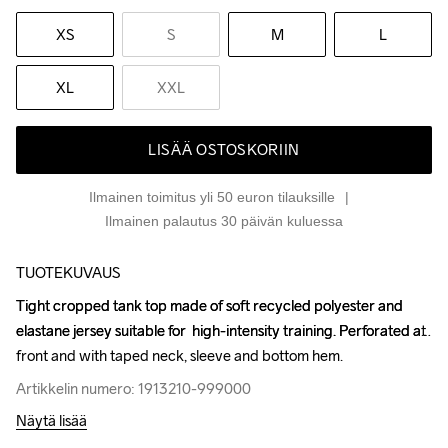
XS
S
M
L
XL
XXL
LISÄÄ OSTOSKORIIN
Ilmainen toimitus yli 50 euron tilauksille
Ilmainen palautus 30 päivän kuluessa
TUOTEKUVAUS
Tight cropped tank top made of soft recycled polyester and 
Tight cropped tank top made of soft recycled polyester and 
elastane jersey suitable for  high-intensity training. Perforated at 
elastane jersey suitable for  high-intensity training. Perforated at 
front and with taped neck, sleeve and bottom hem.
front and with taped neck, sleeve and bottom hem.
Artikkelin numero: 1913210-999000
Artikkelin numero: 1913210-999000
Näytä lisää