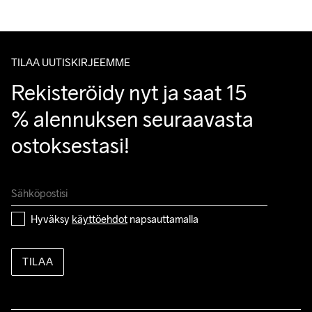
Do Not Bleach
Do Not Dry 
Do Not Iron
Do Not Tumble
Konepesu 40 
Asiakaspalvelumme sivuilta löydät nopeasti vastaukset 
Clean
°C.
kysymyksiisi.
TILAA UUTISKIRJEEMME
Rekisteröidy nyt ja saat 15 
% alennuksen seuraavasta 
ostoksestasi!
Hyväksy 
käyttöehdot
 napsauttamalla
TILAA