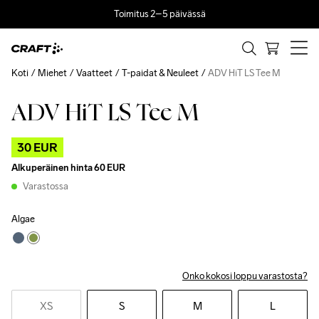
Toimitus 2–5 päivässä
Koti
Miehet
Vaatteet
T-paidat & Neuleet
ADV HiT LS Tee M
ADV HiT LS Tee M
Outlet
30 EUR
Alkuperäinen hinta
60 EUR
Varastossa
Algae
Onko kokosi loppu varastosta?
XS
S
M
L