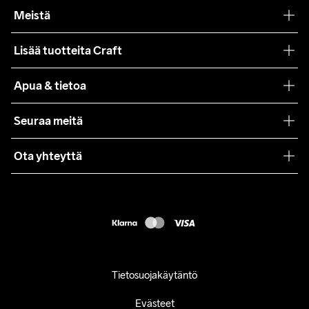
Meistä
Filosofiamme
Lisää tuotteita Craft
Teamwear
Apua & tietoa
Yhteistyöt
Craft Care Guide
Seuraa meitä
Lehdistö
Käyttöehdot
Ota yhteyttä
Asiakaspalvelu
customercare@craftsportswear.com
FAQ
+46 (0) 33 722 32 10
Accessibility statement
Peruuta ostoksesi
Tietosuojakäytäntö
Evästeet