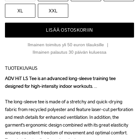
XL
XXL
LISÄÄ OSTOSKORIIN
Ilmainen toimitus yli 50 euron tilauksille
Ilmainen palautus 30 päivän kuluessa
TUOTEKUVAUS
ADV HiT LS Tee is an advanced long-sleeve training tee 
ADV HiT LS Tee is an advanced long-sleeve training tee 
designed for high-intensity indoor workouts. 

designed for high-intensity indoor workouts. 

The long-sleeve tee is made of a stretchy and quick-drying 
The long-sleeve tee is made of a stretchy and quick-drying 
fabric from recycled polyester and feature laser-cut perforation 
fabric from recycled polyester and feature laser-cut perforation 
and mesh details for enhanced ventilation. In addition, the 
and mesh details for enhanced ventilation. In addition, the 
garment's ergonomic design combined with its great elasticity 
garment's ergonomic design combined with its great elasticity 
ensures excellent freedom of movement and optimal comfort. 
ensures excellent freedom of movement and optimal comfort. 