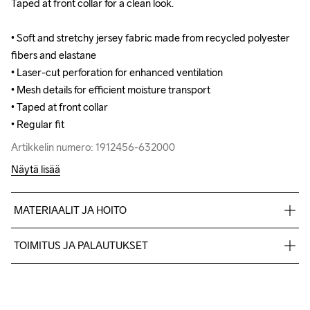
Taped at front collar for a clean look.

Taped at front collar for a clean look.

• Soft and stretchy jersey fabric made from recycled polyester 
• Soft and stretchy jersey fabric made from recycled polyester 
fibers and elastane

fibers and elastane

• Laser-cut perforation for enhanced ventilation

• Laser-cut perforation for enhanced ventilation

• Mesh details for efficient moisture transport

• Mesh details for efficient moisture transport

• Taped at front collar

• Taped at front collar

• Regular fit
• Regular fit
Artikkelin numero: 1912456-632000
Artikkelin numero: 1912456-632000
Näytä lisää
MATERIAALIT JA HOITO
Body 82% Polyester-recycled 18% Elastane Upper back body 
TOIMITUS JA PALAUTUKSET
92% Polyester 8% Elastane
Lähetämme tilaukset Postnord Mypack -pakettina.
Ilmainen toimitus yli 50 euron tilauksille.
Tuotepalautukset aina maksuttomia.