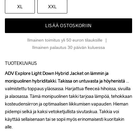
XL
XXL
LISÄÄ OSTOSKORIIN
Ilmainen toimitus yli 50 euron tilauksille
Ilmainen palautus 30 päivän kuluessa
TUOTEKUVAUS
ADV Explore Light Down Hybrid Jacket on lämmin ja 
ADV Explore Light Down Hybrid Jacket on lämmin ja 
monipuolinen hybriditakki. Takissa on untuvasta ja höyhenistä 
monipuolinen hybriditakki. Takissa on untuvasta ja höyhenistä 
valmistettu toppaus yläosassa. Harjattua fleeceä hihoissa, sivuilla 
valmistettu toppaus yläosassa. Harjattua fleeceä hihoissa, sivuilla 
ja alaosassa. Tämä monipuolinen takki tarjoaa lämpöä, tehokkaan 
ja alaosassa. Tämä monipuolinen takki tarjoaa lämpöä, tehokkaan 
kosteudensiirron ja optimaalisen liikkumisen vapauden. Hieman 
kosteudensiirron ja optimaalisen liikkumisen vapauden. Hieman 
pidempi selkä ja kaksi vetoketjullista sivutaskua. Takkia voi 
pidempi selkä ja kaksi vetoketjullista sivutaskua. Takkia voi 
käyttää sellaisenaan tai se sopii myös erinomaisesti kuoritakin 
käyttää sellaisenaan tai se sopii myös erinomaisesti kuoritakin 
alle. 

alle. 
