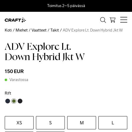
Toimitus 2–5 päivässä
Koti
Miehet
Vaatteet
Takit
ADV Explore Lt. Down Hybrid Jkt W
ADV Explore Lt.
Down Hybrid Jkt W
150 EUR
Varastossa
Rift
XS
S
M
L