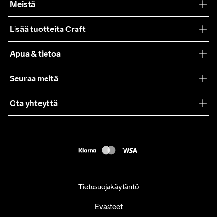
Meistä
Filosofiamme
Lisää tuotteita Craft
Teamwear
Apua & tietoa
Yhteistyöt
Craft Care Guide
Seuraa meitä
Lehdistö
Käyttöehdot
Ota yhteyttä
Asiakaspalvelu
customercare@craftsportswear.com
FAQ
+46 (0) 33 722 32 10
Accessibility statement
Peruuta ostoksesi
Tietosuojakäytäntö
Evästeet