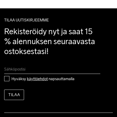
Asiakaspalvelumme sivuilta löydät nopeasti vastaukset 
Do Not Bleach
Do Not Dry 
Do Not Iron
Konepesu 40 
Tumble Low 
kysymyksiisi.
Clean
°C.
Temp
TILAA UUTISKIRJEEMME
Rekisteröidy nyt ja saat 15 
% alennuksen seuraavasta 
ostoksestasi!
Hyväksy 
käyttöehdot
 napsauttamalla
TILAA