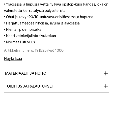
• Yläosassa ja hupussa vettä hylkivä ripstop-kuorikangas, joka on 
• Yläosassa ja hupussa vettä hylkivä ripstop-kuorikangas, joka on 
valmistettu kierrätetystä polyesteristä

valmistettu kierrätetystä polyesteristä

• Ohut ja kevyt 90/10-untuvavuori yläosassa ja hupussa

• Ohut ja kevyt 90/10-untuvavuori yläosassa ja hupussa

• Harjattua fleeceä hihoissa, sivuilla ja alaosassa

• Harjattua fleeceä hihoissa, sivuilla ja alaosassa

• Hieman pidempi selkä

• Hieman pidempi selkä

• Kaksi vetoketjullista sivutaskua 

• Kaksi vetoketjullista sivutaskua 

• Normaali istuvuus
• Normaali istuvuus
Artikkelin numero: 1915257-664000
Artikkelin numero: 1915257-664000
Näytä lisää
MATERIAALIT JA HOITO
Yläosa: 100 % kierrätetty polyamidi

TOIMITUS JA PALAUTUKSET
Alaosa: 94 % kierrätetty polyesteri, 6 % elastaani

Toppaus: 10 % höyhen, 90 % untuvaa
Lähetämme tilaukset Postnord Mypack -pakettina.
Ilmainen toimitus yli 50 euron tilauksille.
Tuotepalautukset aina maksuttomia.