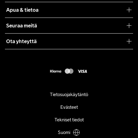
Teamwear
Apua & tietoa
Yhteistyöt
Craft Care Guide
Seuraa meitä
Lehdistö
Käyttöehdot
Ota yhteyttä
Asiakaspalvelu
customercare@craftsportswear.com
FAQ
+46 (0) 33 722 32 10
Accessibility statement
Peruuta ostoksesi
Tietosuojakäytäntö
Evästeet
Tekniset tiedot
Suomi