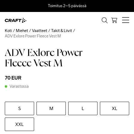
Toimitus 2–5 päivässä
Koti
Miehet
Vaatteet
Takit & Liivit
ADV Exlore Power Fleece Vest M
ADV Exlore Power
Fleece Vest M
70 EUR
Varastossa
S
M
L
XL
XXL