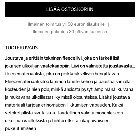
LISÄÄ OSTOSKORIIN
Ilmainen toimitus yli 50 euron tilauksille
Ilmainen palautus 30 päivän kuluessa
TUOTEKUVAUS
Joustava ja erittäin tekninen fleeceliivi, joka on tärkeä lisä 
Joustava ja erittäin tekninen fleeceliivi, joka on tärkeä lisä 
jokaisen ulkoilijan vaatekaappiin. Liivi on valmistettu joustavasta 
jokaisen ulkoilijan vaatekaappiin. Liivi on valmistettu joustavasta 
fleecemateriaalista, joka on poikkeuksellisen hengittävää. 
fleecemateriaalista, joka on poikkeuksellisen hengittävää. 
Fleecemateriaali sitoo lämmön lähelle kehoa ja päästää samalla 
Fleecemateriaali sitoo lämmön lähelle kehoa ja päästää samalla 
kosteuden ja hien pois, minkä ansiosta pysyt lämpimänä, kuivana 
kosteuden ja hien pois, minkä ansiosta pysyt lämpimänä, kuivana 
ja mukavana ulkoillessasi kylmissä olosuhteissa. Lisäksi joustava 
ja mukavana ulkoillessasi kylmissä olosuhteissa. Lisäksi joustava 
materiaali tarjoaa erinomaisen liikkumisen vapauden. Kaksi 
materiaali tarjoaa erinomaisen liikkumisen vapauden. Kaksi 
vetoketjullista sivutaskua. Täydellinen valinta monenlaiseen 
vetoketjullista sivutaskua. Täydellinen valinta monenlaiseen 
ulkoiluun vaelluksista ja hiihtoretkistä jokapäiväiseen 
ulkoiluun vaelluksista ja hiihtoretkistä jokapäiväiseen 
pukeutumiseen.

pukeutumiseen.
