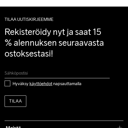
Clean
Temp
°C.
Temp
kysymyksiisi.
TILAA UUTISKIRJEEMME
Rekisteröidy nyt ja saat 15 
% alennuksen seuraavasta 
ostoksestasi!
Hyväksy 
käyttöehdot
 napsauttamalla
TILAA