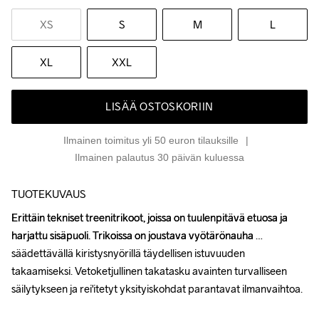
XS
S
M
L
XL
XXL
LISÄÄ OSTOSKORIIN
Ilmainen toimitus yli 50 euron tilauksille
Ilmainen palautus 30 päivän kuluessa
TUOTEKUVAUS
Erittäin tekniset treenitrikoot, joissa on tuulenpitävä etuosa ja 
Erittäin tekniset treenitrikoot, joissa on tuulenpitävä etuosa ja 
harjattu sisäpuoli. Trikoissa on joustava vyötärönauha 
harjattu sisäpuoli. Trikoissa on joustava vyötärönauha 
säädettävällä kiristysnyörillä täydellisen istuvuuden 
säädettävällä kiristysnyörillä täydellisen istuvuuden 
takaamiseksi. Vetoketjullinen takatasku avainten turvalliseen 
takaamiseksi. Vetoketjullinen takatasku avainten turvalliseen 
säilytykseen ja rei'itetyt yksityiskohdat parantavat ilmanvaihtoa.

säilytykseen ja rei'itetyt yksityiskohdat parantavat ilmanvaihtoa.
