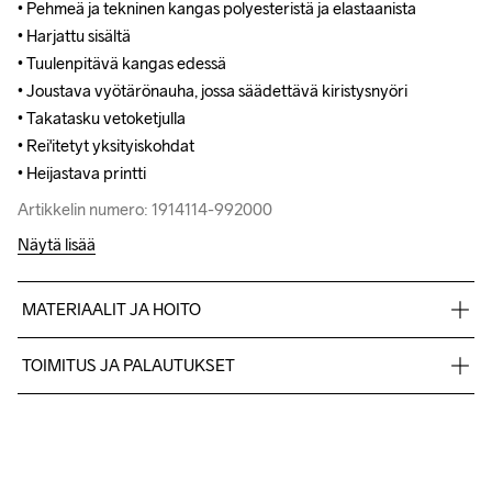
• Pehmeä ja tekninen kangas polyesteristä ja elastaanista

• Pehmeä ja tekninen kangas polyesteristä ja elastaanista

• Harjattu sisältä

• Harjattu sisältä

• Tuulenpitävä kangas edessä

• Tuulenpitävä kangas edessä

• Joustava vyötärönauha, jossa säädettävä kiristysnyöri

• Joustava vyötärönauha, jossa säädettävä kiristysnyöri

• Takatasku vetoketjulla

• Takatasku vetoketjulla

• Rei'itetyt yksityiskohdat

• Rei'itetyt yksityiskohdat

• Heijastava printti
• Heijastava printti
Artikkelin numero: 1914114-992000
Artikkelin numero: 1914114-992000
Näytä lisää
MATERIAALIT JA HOITO
88% Polyester-Recycled

TOIMITUS JA PALAUTUKSET
12% Elastane
Lähetämme tilaukset Postnord Mypack -pakettina.
Ilmainen toimitus yli 50 euron tilauksille.
Tuotepalautukset aina maksuttomia.
Do Not Bleach
Do Not Dry 
Ironing Low 
Konepesu 40 
Tumble Low 
Asiakaspalvelumme sivuilta löydät nopeasti vastaukset 