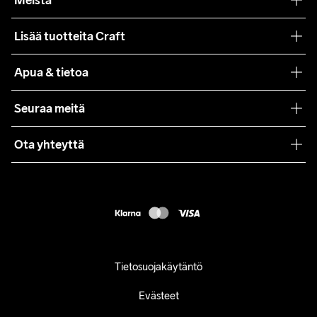
Meistä
Filosofiamme
Lisää tuotteita Craft
Teamwear
Apua & tietoa
Yhteistyöt
Craft Care Guide
Seuraa meitä
Lehdistö
Käyttöehdot
Ota yhteyttä
Asiakaspalvelu
customercare@craftsportswear.com
FAQ
+46 (0) 33 722 32 10
Accessibility statement
Peruuta ostoksesi
Tietosuojakäytäntö
Evästeet