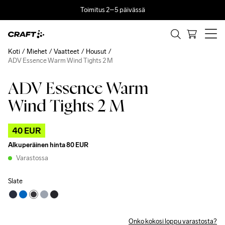
Toimitus 2–5 päivässä
Koti
Miehet
Vaatteet
Housut
ADV Essence Warm Wind Tights 2 M
ADV Essence Warm
Outlet
Wind Tights 2 M
40 EUR
Alkuperäinen hinta
80 EUR
Varastossa
Slate
Onko kokosi loppu varastosta?