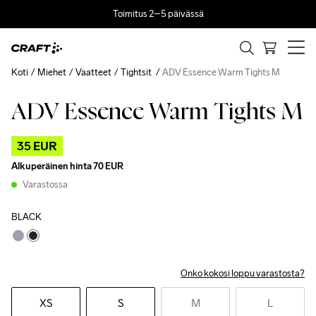
Toimitus 2–5 päivässä
Koti
Miehet
Vaatteet
Tightsit
ADV Essence Warm Tights M
ADV Essence Warm Tights M
Outlet
35 EUR
Alkuperäinen hinta
70 EUR
Varastossa
BLACK
Onko kokosi loppu varastosta?
XS
S
M
L