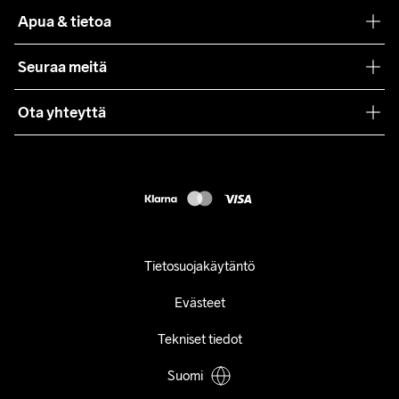
Teamwear
Apua & tietoa
Yhteistyöt
Craft Care Guide
Seuraa meitä
Lehdistö
Käyttöehdot
Ota yhteyttä
Asiakaspalvelu
customercare@craftsportswear.com
FAQ
+46 (0) 33 722 32 10
Accessibility statement
Peruuta ostoksesi
Tietosuojakäytäntö
Evästeet
Tekniset tiedot
Suomi