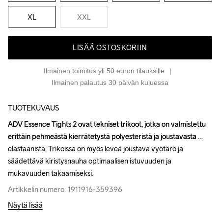
XL
XXL
LISÄÄ OSTOSKORIIN
Ilmainen toimitus yli 50 euron tilauksille
Ilmainen palautus 30 päivän kuluessa
TUOTEKUVAUS
ADV Essence Tights 2 ovat tekniset trikoot, jotka on valmistettu 
ADV Essence Tights 2 ovat tekniset trikoot, jotka on valmistettu 
erittäin pehmeästä kierrätetystä polyesteristä ja joustavasta 
erittäin pehmeästä kierrätetystä polyesteristä ja joustavasta 
elastaanista. Trikoissa on myös leveä joustava vyötärö ja 
elastaanista. Trikoissa on myös leveä joustava vyötärö ja 
säädettävä kiristysnauha optimaalisen istuvuuden ja 
säädettävä kiristysnauha optimaalisen istuvuuden ja 
mukavuuden takaamiseksi.
mukavuuden takaamiseksi.
Artikkelin numero: 1911916-359396
Artikkelin numero: 1911916-359396
Näytä lisää