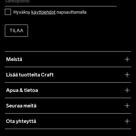
Hyväksy 
käyttöehdot
 napsauttamalla
TILAA
Meistä
Filosofiamme
Lisää tuotteita Craft
Teamwear
Apua & tietoa
Yhteistyöt
Craft Care Guide
Seuraa meitä
Lehdistö
Käyttöehdot
Ota yhteyttä
Asiakaspalvelu
customercare@craftsportswear.com
FAQ