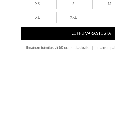
XS
S
M
XL
XXL
LOPPU VARASTOSTA
Ilmainen toimitus yli 50 euron tilauksille
Ilmainen pa