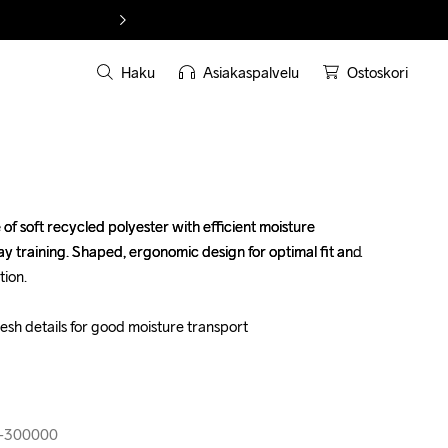
Haku
Asiakaspalvelu
Ostoskori
f soft recycled polyester with efficient moisture 
f soft recycled polyester with efficient moisture 
ay training. Shaped, ergonomic design for optimal fit and 
ay training. Shaped, ergonomic design for optimal fit and 
ion.

ion.

esh details for good moisture transport

esh details for good moisture transport

4-300000
4-300000