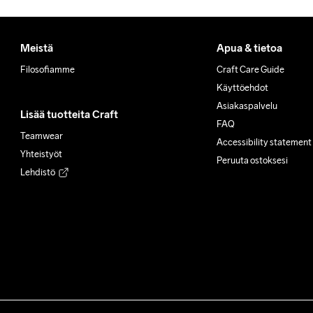
Meistä
Apua & tietoa
Filosofiamme
Craft Care Guide
Käyttöehdot
Asiakaspalvelu
Lisää tuotteita Craft
FAQ
Teamwear
Accessibility statement
Yhteistyöt
Peruuta ostoksesi
Lehdistö