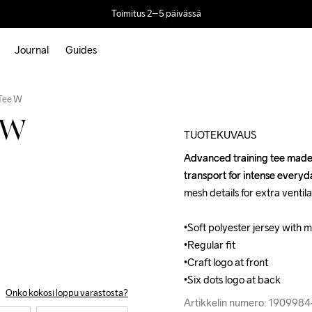
Toimitus 2–5 päivässä
Journal
Guides
Outlet
Tee W
 W
TUOTEKUVAUS
Advanced training tee made o
Advanced training tee made o
transport for intense everyd
transport for intense everyd
mesh details for extra ventilat
mesh details for extra ventilat
•Soft polyester jersey with m
•Soft polyester jersey with m
•Regular fit

•Regular fit

•Craft logo at front

•Craft logo at front

•Six dots logo at back
•Six dots logo at back
Onko kokosi loppu varastosta?
Artikkelin numero: 190998
Artikkelin numero: 190998