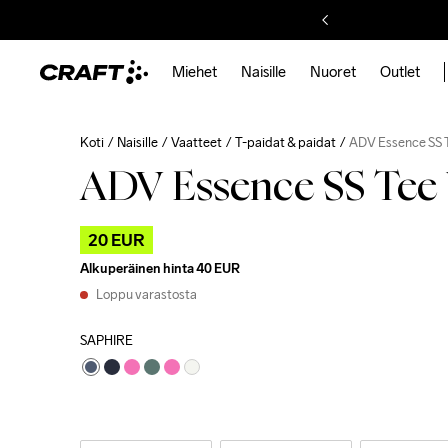
Miehet
Naisille
Nuoret
Outlet
Koti
Naisille
Vaatteet
T-paidat & paidat
ADV Essence SS 
ADV Essence SS Tee
20 EUR
Alkuperäinen hinta
40 EUR
Loppu varastosta
SAPHIRE