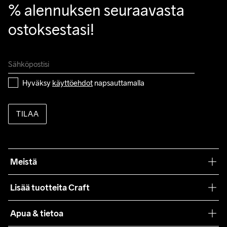
% alennuksen seuraavasta 
ostoksestasi!
Hyväksy 
käyttöehdot
 napsauttamalla
TILAA
Meistä
Filosofiamme
Lisää tuotteita Craft
Teamwear
Apua & tietoa
Yhteistyöt