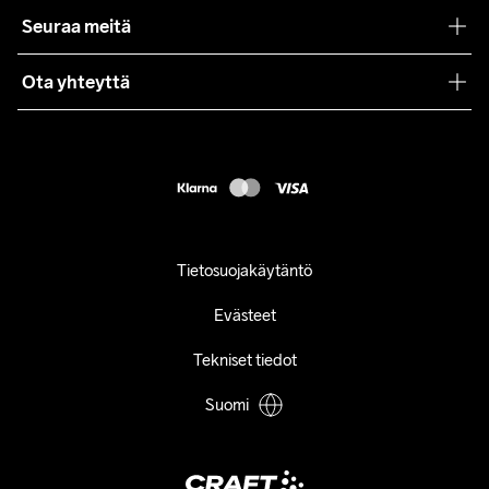
Craft Care Guide
Seuraa meitä
Lehdistö
Käyttöehdot
Ota yhteyttä
Asiakaspalvelu
customercare@craftsportswear.com
FAQ
+46 (0) 33 722 32 10
Accessibility statement
Peruuta ostoksesi
Tietosuojakäytäntö
Evästeet
Tekniset tiedot
Suomi