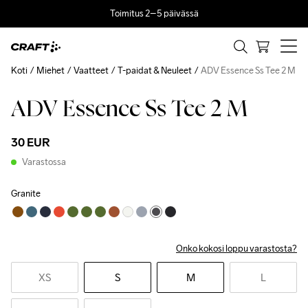
Toimitus 2–5 päivässä
Koti
Miehet
Vaatteet
T-paidat & Neuleet
ADV Essence Ss Tee 2 M
ADV Essence Ss Tee 2 M
30 EUR
Varastossa
Granite
Onko kokosi loppu varastosta?
XS
S
M
L