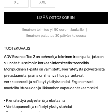
XL
XXL
LISÄÄ OSTOSKORIIN
Ilmainen toimitus yli 50 euron tilauksille
Ilmainen palautus 30 päivän kuluessa
TUOTEKUVAUS
ADV Essence Tee 2 on pehmeä ja tekninen treenipaita, joka on 
ADV Essence Tee 2 on pehmeä ja tekninen treenipaita, joka on 
suunniteltu useimpiin korkean intensiteetin treeneihin. 
suunniteltu useimpiin korkean intensiteetin treeneihin. 
Monipuolinen T-paita on valmistettu kierrätetystä polyesteristä 
Monipuolinen T-paita on valmistettu kierrätetystä polyesteristä 
ja elastaanista, ja siinä on ilmanvaihtoa parantavat 
ja elastaanista, ja siinä on ilmanvaihtoa parantavat 
verkkopaneelit ja rei'itetyt yksityiskohdat. Ergonomisesti 
verkkopaneelit ja rei'itetyt yksityiskohdat. Ergonomisesti 
muotoiltu istuvuuden ja liikkumisen vapauden takaamiseksi. 

muotoiltu istuvuuden ja liikkumisen vapauden takaamiseksi. 

• Kierrätettyä polyesteriä ja elastaania 

• Kierrätettyä polyesteriä ja elastaania 

• Verkkopaneelit ja rei'itetyt yksityiskohdat 

• Verkkopaneelit ja rei'itetyt yksityiskohdat 
