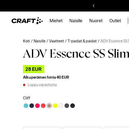
Miehet
Naisille
Nuoret
Outlet
Koti
Naisille
Vaatteet
T-paidat & paidat
ADV Essence SS 
ADV Essence SS Sli
28 EUR
Alkuperäinen hinta
40 EUR
Loppu varastosta
Cliff