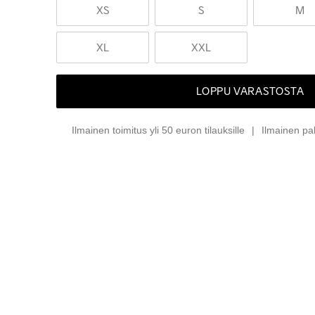
XS
S
M
XL
XXL
LOPPU VARASTOSTA
Ilmainen toimitus yli 50 euron tilauksille
Ilmainen pa