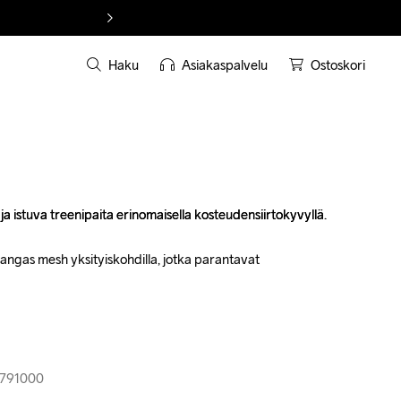
Haku
Asiakaspalvelu
Ostoskori
a istuva treenipaita erinomaisella kosteudensiirtokyvyllä.

a istuva treenipaita erinomaisella kosteudensiirtokyvyllä.

angas mesh yksityiskohdilla, jotka parantavat 
angas mesh yksityiskohdilla, jotka parantavat 
-791000
7-791000