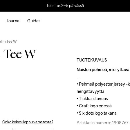
Toimitus 2–5 päivässä
Journal
Guides
Outlet
Slim Tee W
m Tee W
TUOTEKUVAUS
Naisten pehmeä, miellyttävä j
Naisten pehmeä, miellyttävä j
• Pehmeä polyester jersey -k
• Pehmeä polyester jersey -k
hengittävyyttä

hengittävyyttä

• Tiukka istuvuus

• Tiukka istuvuus

• Craft logo edessä

• Craft logo edessä

• Six dots logo takana
• Six dots logo takana
Onko kokosi loppu varastosta?
Artikkelin numero: 1908767
Artikkelin numero: 190876