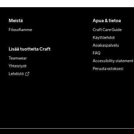
Meistä
Apua & tietoa
Filosofiamme
Craft Care Guide
Käyttöehdot
Asiakaspalvelu
Lisää tuotteita Craft
FAQ
Teamwear
Accessibility statement
Yhteistyöt
Peruuta ostoksesi
Lehdistö