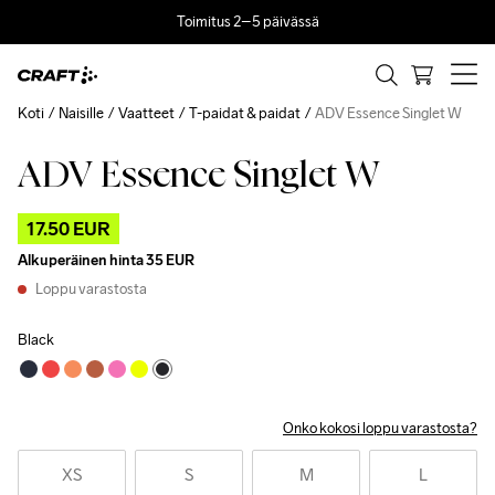
Toimitus 2–5 päivässä
Koti
Naisille
Vaatteet
T-paidat & paidat
ADV Essence Singlet W
ADV Essence Singlet W
Outlet
17.50 EUR
Alkuperäinen hinta
35 EUR
Loppu varastosta
Black
Onko kokosi loppu varastosta?
XS
S
M
L