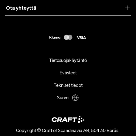
Ota yhteyttä
Asiakaspalvelu
customercare@craftsportswear.com
FAQ
+46 (0) 33 722 32 10
Accessibility statement
Peruuta ostoksesi
Tietosuojakäytäntö
Evästeet
Tekniset tiedot
Suomi
Copyright © Craft of Scandinavia AB, 504 30 Borås. 
