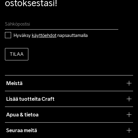
ostoksestasi!
Hyväksy 
käyttöehdot
 napsauttamalla
TILAA
Meistä
Filosofiamme
Lisää tuotteita Craft
Teamwear
Apua & tietoa
Yhteistyöt
Craft Care Guide
Seuraa meitä
Lehdistö
Käyttöehdot