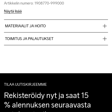
Artikkelin numero: 1908770-999000
Artikkelin numero: 1908770-999000
Näytä lisää
MATERIAALIT JA HOITO
95% kierrätetty polyesteri, 5% elastaani. Yläselkä: 100% 
TOIMITUS JA PALAUTUKSET
kierrätetty polyesteri
Lähetämme tilaukset Postnord Mypack -pakettina.
Ilmainen toimitus yli 50 euron tilauksille.
Tuotepalautukset aina maksuttomia.
Konepesu 40 
Asiakaspalvelumme sivuilta löydät nopeasti vastaukset 
°C.
kysymyksiisi.
TILAA UUTISKIRJEEMME
Rekisteröidy nyt ja saat 15 
% alennuksen seuraavasta 