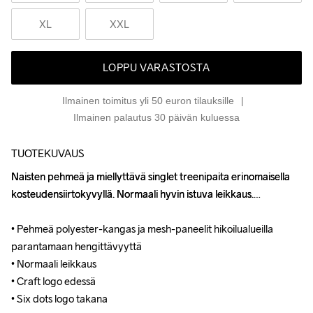
XL
XXL
LOPPU VARASTOSTA
Ilmainen toimitus yli 50 euron tilauksille
Ilmainen palautus 30 päivän kuluessa
TUOTEKUVAUS
Naisten pehmeä ja miellyttävä singlet treenipaita erinomaisella 
Naisten pehmeä ja miellyttävä singlet treenipaita erinomaisella 
kosteudensiirtokyvyllä. Normaali hyvin istuva leikkaus.

kosteudensiirtokyvyllä. Normaali hyvin istuva leikkaus.

• Pehmeä polyester-kangas ja mesh-paneelit hikoilualueilla 
• Pehmeä polyester-kangas ja mesh-paneelit hikoilualueilla 
parantamaan hengittävyyttä

parantamaan hengittävyyttä

• Normaali leikkaus

• Normaali leikkaus

• Craft logo edessä

• Craft logo edessä

• Six dots logo takana
• Six dots logo takana