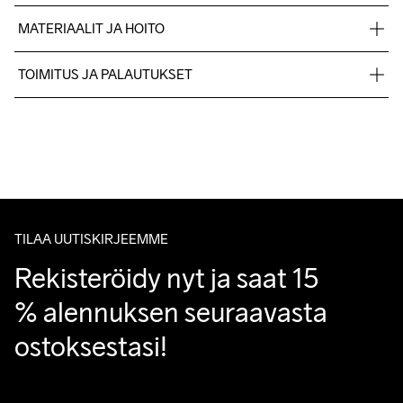
MATERIAALIT JA HOITO
48% Polyester - recycled 44% Polyester 8% Elastane
TOIMITUS JA PALAUTUKSET
Lähetämme tilaukset Postnord Mypack -pakettina.
Ilmainen toimitus yli 50 euron tilauksille.
Konepesu 40 
Tuotepalautukset aina maksuttomia.
°C.
Asiakaspalvelumme sivuilta löydät nopeasti vastaukset 
kysymyksiisi.
TILAA UUTISKIRJEEMME
Rekisteröidy nyt ja saat 15 
% alennuksen seuraavasta 
ostoksestasi!