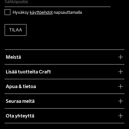
Hyväksy 
käyttöehdot
 napsauttamalla
TILAA
Meistä
Filosofiamme
Lisää tuotteita Craft
Teamwear
Apua & tietoa
Yhteistyöt
Craft Care Guide
Seuraa meitä
Lehdistö
Käyttöehdot
Ota yhteyttä
Asiakaspalvelu
customercare@craftsportswear.com