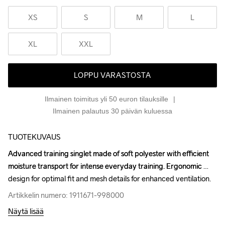
XS
S
M
L
XL
XXL
LOPPU VARASTOSTA
Ilmainen toimitus yli 50 euron tilauksille
Ilmainen palautus 30 päivän kuluessa
TUOTEKUVAUS
Advanced training singlet made of soft polyester with efficient 
Advanced training singlet made of soft polyester with efficient 
moisture transport for intense everyday training. Ergonomic 
moisture transport for intense everyday training. Ergonomic 
design for optimal fit and mesh details for enhanced ventilation.
design for optimal fit and mesh details for enhanced ventilation.
Artikkelin numero: 1911671-998000
Artikkelin numero: 1911671-998000
Näytä lisää