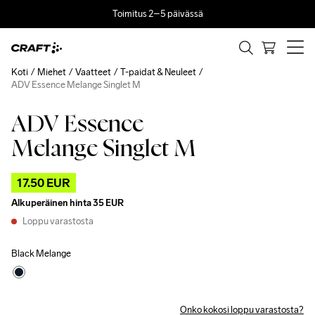
Toimitus 2–5 päivässä
Koti
Miehet
Vaatteet
T-paidat & Neuleet
ADV Essence Melange Singlet M
ADV Essence
Outlet
Melange Singlet M
17.50 EUR
Alkuperäinen hinta
35 EUR
Loppu varastosta
Black Melange
Onko kokosi loppu varastosta?