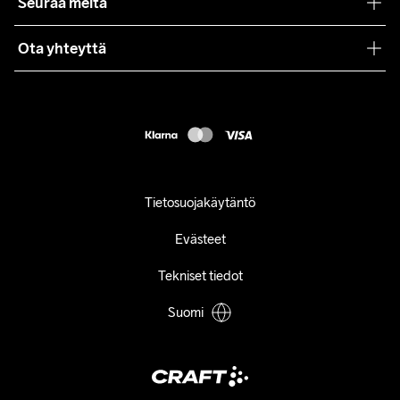
Seuraa meitä
Lehdistö
Käyttöehdot
Ota yhteyttä
Asiakaspalvelu
customercare@craftsportswear.com
FAQ
+46 (0) 33 722 32 10
Accessibility statement
Peruuta ostoksesi
Tietosuojakäytäntö
Evästeet
Tekniset tiedot
Suomi