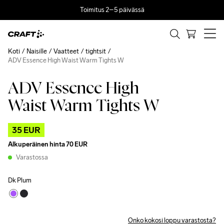
Toimitus 2–5 päivässä
Koti
Naisille
Vaatteet
tightsit
ADV Essence High Waist Warm Tights W
ADV Essence High
Outlet
Waist Warm Tights W
35 EUR
Alkuperäinen hinta
70 EUR
Varastossa
Dk Plum
Onko kokosi loppu varastosta?