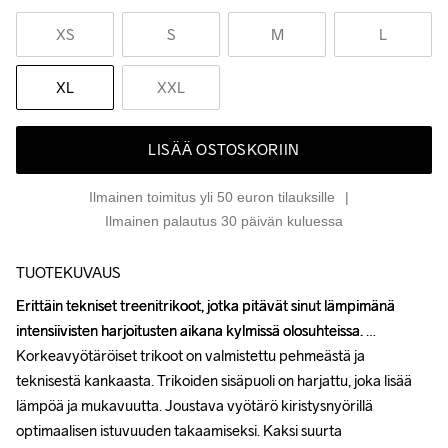
XS
S
M
L
XL
XXL
LISÄÄ OSTOSKORIIN
Ilmainen toimitus yli 50 euron tilauksille
Ilmainen palautus 30 päivän kuluessa
TUOTEKUVAUS
Erittäin tekniset treenitrikoot, jotka pitävät sinut lämpimänä 
Erittäin tekniset treenitrikoot, jotka pitävät sinut lämpimänä 
intensiivisten harjoitusten aikana kylmissä olosuhteissa. 
intensiivisten harjoitusten aikana kylmissä olosuhteissa. 
Korkeavyötäröiset trikoot on valmistettu pehmeästä ja 
Korkeavyötäröiset trikoot on valmistettu pehmeästä ja 
teknisestä kankaasta. Trikoiden sisäpuoli on harjattu, joka lisää 
teknisestä kankaasta. Trikoiden sisäpuoli on harjattu, joka lisää 
lämpöä ja mukavuutta. Joustava vyötärö kiristysnyörillä 
lämpöä ja mukavuutta. Joustava vyötärö kiristysnyörillä 
optimaalisen istuvuuden takaamiseksi. Kaksi suurta 
optimaalisen istuvuuden takaamiseksi. Kaksi suurta 