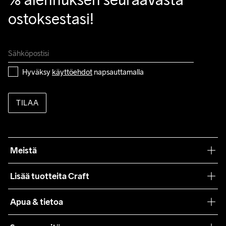
ostoksestasi!
Hyväksy 
käyttöehdot
 napsauttamalla
TILAA
Meistä
Filosofiamme
Lisää tuotteita Craft
Teamwear
Apua & tietoa
Yhteistyöt
Craft Care Guide