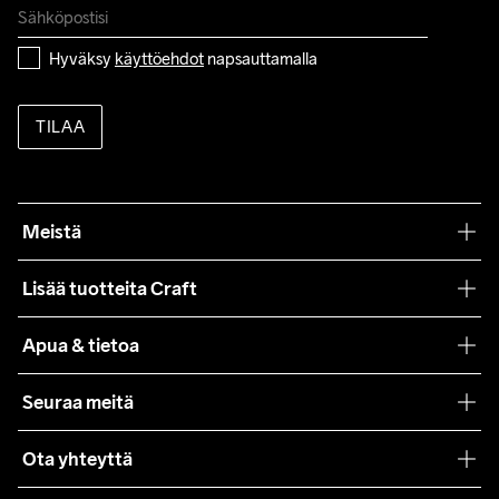
Hyväksy 
käyttöehdot
 napsauttamalla
TILAA
Meistä
Filosofiamme
Lisää tuotteita Craft
Teamwear
Apua & tietoa
Yhteistyöt
Craft Care Guide
Seuraa meitä
Lehdistö
Käyttöehdot
Ota yhteyttä
Asiakaspalvelu
customercare@craftsportswear.com