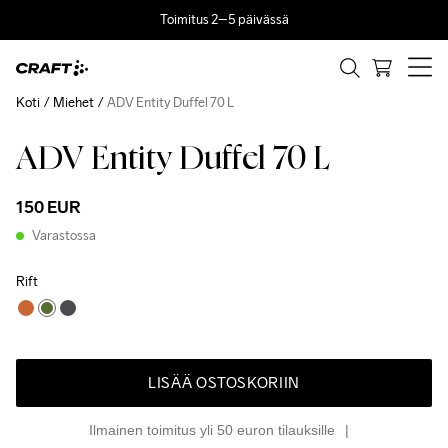
Toimitus 2–5 päivässä
Koti
Miehet
ADV Entity Duffel 70 L
ADV Entity Duffel 70 L
150 EUR
Varastossa
Rift
LISÄÄ OSTOSKORIIN
Ilmainen toimitus yli 50 euron tilauksille