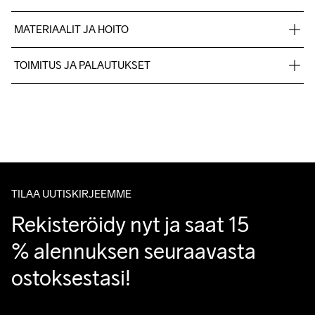
MATERIAALIT JA HOITO
Materiaali 1: 100% polyvinyylikloridi Materiaali 2: 50% 
TOIMITUS JA PALAUTUKSET
kierrätetty polyesteri, 50% polyuretaani Materiaali 3: 100% 
polyesteri
Lähetämme tilaukset Postnord Mypack -pakettina.
Ilmainen toimitus yli 50 euron tilauksille.
Tuotepalautukset aina maksuttomia.
Asiakaspalvelumme sivuilta löydät nopeasti vastaukset 
kysymyksiisi.
TILAA UUTISKIRJEEMME
Rekisteröidy nyt ja saat 15 
% alennuksen seuraavasta 
ostoksestasi!