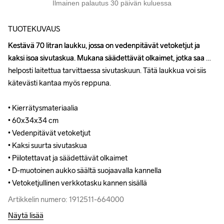
Ilmainen palautus 30 päivän kuluessa
TUOTEKUVAUS
Kestävä 70 litran laukku, jossa on vedenpitävät vetoketjut ja 
Kestävä 70 litran laukku, jossa on vedenpitävät vetoketjut ja 
kaksi isoa sivutaskua. Mukana säädettävät olkaimet, jotka saa 
kaksi isoa sivutaskua. Mukana säädettävät olkaimet, jotka saa 
helposti laitettua tarvittaessa sivutaskuun. Tätä laukkua voi siis 
helposti laitettua tarvittaessa sivutaskuun. Tätä laukkua voi siis 
kätevästi kantaa myös reppuna. 

kätevästi kantaa myös reppuna. 

• Kierrätysmateriaalia

• Kierrätysmateriaalia

• 60x34x34 cm 

• 60x34x34 cm 

• Vedenpitävät vetoketjut

• Vedenpitävät vetoketjut

• Kaksi suurta sivutaskua

• Kaksi suurta sivutaskua

• Piilotettavat ja säädettävät olkaimet

• Piilotettavat ja säädettävät olkaimet

• D-muotoinen aukko säältä suojaavalla kannella

• D-muotoinen aukko säältä suojaavalla kannella

• Vetoketjullinen verkkotasku kannen sisällä
• Vetoketjullinen verkkotasku kannen sisällä
Artikkelin numero: 1912511-664000
Artikkelin numero: 1912511-664000
Näytä lisää