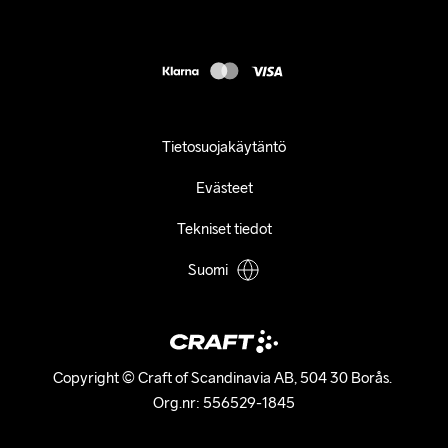
customercare@craftsportswear.com
FAQ
+46 (0) 33 722 32 10
Accessibility statement
Peruuta ostoksesi
Tietosuojakäytäntö
Evästeet
Tekniset tiedot
Suomi
Copyright © Craft of Scandinavia AB, 504 30 Borås. 

Org.nr: 556529-1845