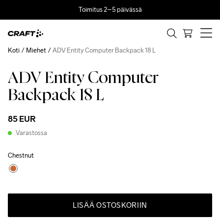
Toimitus 2–5 päivässä
Koti
Miehet
ADV Entity Computer Backpack 18 L
ADV Entity Computer
Recycled
Backpack 18 L
85 EUR
Varastossa
Chestnut
LISÄÄ OSTOSKORIIN