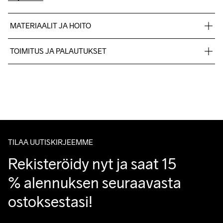
MATERIAALIT JA HOITO
Materiaali 1: 50% kierrätetty polyesteri, 50% polyuretaani 
TOIMITUS JA PALAUTUKSET
Materiaali 2: 100% polyesteri
Lähetämme tilaukset Postnord Mypack -pakettina.
Ilmainen toimitus yli 50 euron tilauksille.
Tuotepalautukset aina maksuttomia.
Asiakaspalvelumme sivuilta löydät nopeasti vastaukset 
kysymyksiisi.
TILAA UUTISKIRJEEMME
Rekisteröidy nyt ja saat 15 
% alennuksen seuraavasta 
ostoksestasi!