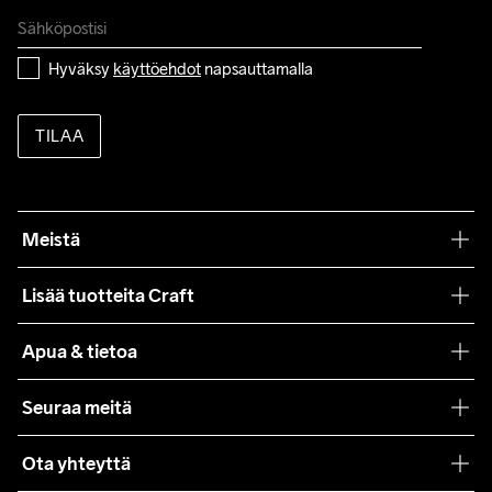
Hyväksy 
käyttöehdot
 napsauttamalla
TILAA
Meistä
Filosofiamme
Lisää tuotteita Craft
Teamwear
Apua & tietoa
Yhteistyöt
Craft Care Guide
Seuraa meitä
Lehdistö
Käyttöehdot
Ota yhteyttä
Asiakaspalvelu