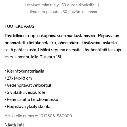
Ilmainen toimitus yli 50 euron tilauksille
Ilmainen palautus 30 päivän kuluessa
TUOTEKUVAUS
Täydellinen reppu jokapäiväiseen matkustamiseen. Repussa on 
Täydellinen reppu jokapäiväiseen matkustamiseen. Repussa on 
pehmustettu tietokonetasku, johon pääset käsiksi sivutaskusta 
pehmustettu tietokonetasku, johon pääset käsiksi sivutaskusta 
sekä päätaskusta. Lisäksi repussa on muita käytännöllisiä taskuja 
sekä päätaskusta. Lisäksi repussa on muita käytännöllisiä taskuja 
esim. juomapullolle. Tilavuus 18L. 

esim. juomapullolle. Tilavuus 18L. 

• Kierrätysmateriaalia

• Kierrätysmateriaalia

• 27x14x48 cm

• 27x14x48 cm

• Vedenpitävät vetoketjut

• Vedenpitävät vetoketjut

• Sivutasku vesipullolle

• Sivutasku vesipullolle

• Pehmustettu tietokonetasku

• Pehmustettu tietokonetasku

• Heijastava yksityiskohta
• Heijastava yksityiskohta
Artikkelin numero: 1912508-580000
Artikkelin numero: 1912508-580000
Näytä lisää