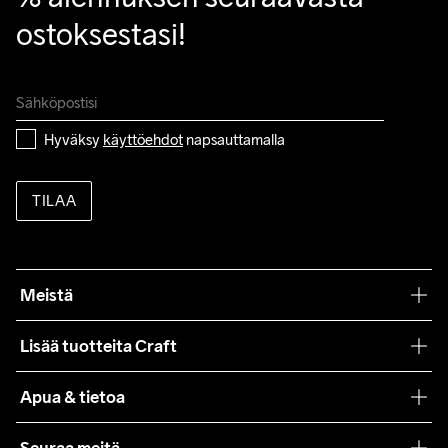
ostoksestasi!
Hyväksy 
käyttöehdot
 napsauttamalla
TILAA
Meistä
Filosofiamme
Lisää tuotteita Craft
Teamwear
Apua & tietoa
Yhteistyöt
Craft Care Guide