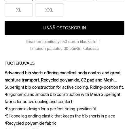
XL
XXL
LISÄÄ OSTOSKORIIN
Ilmainen toimitus yli 50 euron tilauksille
Ilmainen palautus 30 päivän kuluessa
TUOTEKUVAUS
Advanced bib shorts offering excellent body control and great 
Advanced bib shorts offering excellent body control and great 
moisture transport. Recycled polyamide, C2 pad and Mesh 
moisture transport. Recycled polyamide, C2 pad and Mesh 
Superlight bib construction for active cooling. Riding-position fit.

Superlight bib construction for active cooling. Riding-position fit.

•Ergonomic and smooth bib construction with Mesh Superlight 
•Ergonomic and smooth bib construction with Mesh Superlight 
fabric for active cooling and comfort

fabric for active cooling and comfort

•Ergonomic design for a perfect riding-position fit

•Ergonomic design for a perfect riding-position fit

•Silicone leg ending elastic that keeps the bib shorts in place

•Silicone leg ending elastic that keeps the bib shorts in place

•Recycled polyamide fabric

•Recycled polyamide fabric
