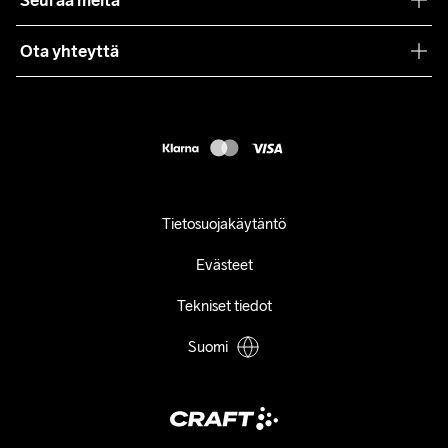
Seuraa meitä
Lehdistö
Käyttöehdot
Ota yhteyttä
Asiakaspalvelu
customercare@craftsportswear.com
FAQ
+46 (0) 33 722 32 10
Accessibility statement
Peruuta ostoksesi
Tietosuojakäytäntö
Evästeet
Tekniset tiedot
Suomi