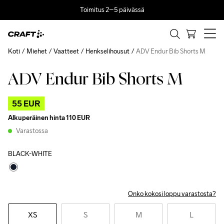
Toimitus 2–5 päivässä
Koti
Miehet
Vaatteet
Henkselihousut
ADV Endur Bib Shorts M
ADV Endur Bib Shorts M
Outlet
55 EUR
Alkuperäinen hinta
110 EUR
Varastossa
BLACK-WHITE
Onko kokosi loppu varastosta?
XS
S
M
L