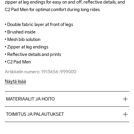
zipper at leg endings for easy on and off, reflective details, and 
zipper at leg endings for easy on and off, reflective details, and 
C2 Pad Men for optimal comfort during long rides.

C2 Pad Men for optimal comfort during long rides.

• Double fabric layer at front of legs 

• Double fabric layer at front of legs 

• Brushed inside

• Brushed inside

• Mesh bib solution

• Mesh bib solution

• Zipper at leg endings

• Zipper at leg endings

• Reflective details and prints

• Reflective details and prints

• C2 Pad Men
• C2 Pad Men
Artikkelin numero: 1913656-999000
Artikkelin numero: 1913656-999000
Näytä lisää
MATERIAALIT JA HOITO
Body

TOIMITUS JA PALAUTUKSET
82% Polyester-Recycled

18% Elastane

Lähetämme tilaukset Postnord Mypack -pakettina.
Shoulder straps

Ilmainen toimitus yli 50 euron tilauksille.