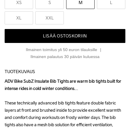
XS
S
M
L
XL
XXL
LISÄÄ OSTOSKORIIN
Ilmainen toimitus yli 50 euron tilauksille
Ilmainen palautus 30 päivän kuluessa
TUOTEKUVAUS
ADV Bike SubZ Insulate Bib Tights are warm bib tights built for 
ADV Bike SubZ Insulate Bib Tights are warm bib tights built for 
intense rides in cold winter conditions.

intense rides in cold winter conditions.

These technically advanced bib tights feature double fabric 
These technically advanced bib tights feature double fabric 
layers at front and brushed inside to provide excellent warmth 
layers at front and brushed inside to provide excellent warmth 
and comfort during workouts on frosty winter days. The bib 
and comfort during workouts on frosty winter days. The bib 
tights also have a mesh bib solution for efficient ventilation, 
tights also have a mesh bib solution for efficient ventilation, 