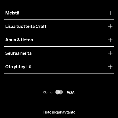
Meistä
Filosofiamme
Lisää tuotteita Craft
Teamwear
Apua & tietoa
Yhteistyöt
Craft Care Guide
Seuraa meitä
Lehdistö
Käyttöehdot
Ota yhteyttä
Asiakaspalvelu
customercare@craftsportswear.com
FAQ
+46 (0) 33 722 32 10
Accessibility statement
Peruuta ostoksesi
Tietosuojakäytäntö