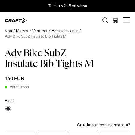
Toimitus 2–5 päivässä
Koti
Miehet
Vaatteet
Henkselihousut
Adv Bike SubZ Insulate Bib Tights M
Adv Bike SubZ
Insulate Bib Tights M
160 EUR
Varastossa
Black
Onko kokosi loppu varastosta?