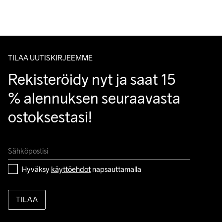
95% Polyester-Recycled

Tuotepalautukset aina maksuttomia.
5% Elastane
Asiakaspalvelumme sivuilta löydät nopeasti vastaukset 
kysymyksiisi.
TILAA UUTISKIRJEEMME
Do Not Bleach
Do Not Dry 
Do Not Iron
Do Not Tumble
Konepesu 40 
Rekisteröidy nyt ja saat 15 
Clean
°C.
% alennuksen seuraavasta 
ostoksestasi!
Hyväksy 
käyttöehdot
 napsauttamalla
TILAA