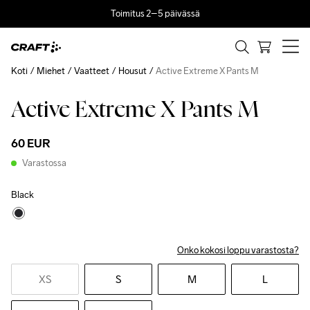
Toimitus 2–5 päivässä
Koti
Miehet
Vaatteet
Housut
Active Extreme X Pants M
Active Extreme X Pants M
Recycled
60 EUR
Varastossa
Black
Onko kokosi loppu varastosta?
XS
S
M
L