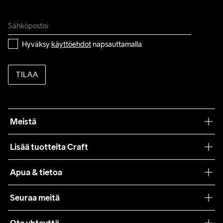
Hyväksy 
käyttöehdot
 napsauttamalla
TILAA
Meistä
Filosofiamme
Lisää tuotteita Craft
Teamwear
Apua & tietoa
Yhteistyöt
Craft Care Guide
Seuraa meitä
Lehdistö
Käyttöehdot