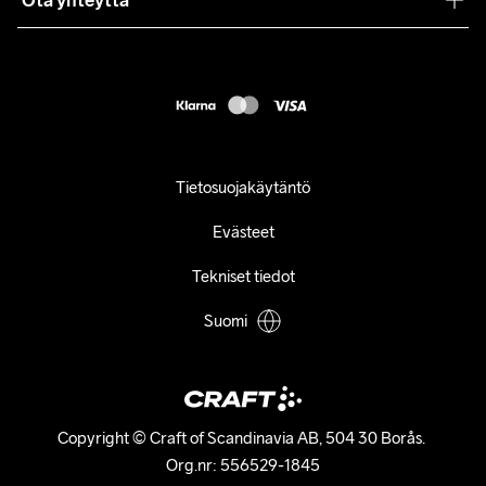
Ota yhteyttä
Asiakaspalvelu
customercare@craftsportswear.com
FAQ
+46 (0) 33 722 32 10
Accessibility statement
Peruuta ostoksesi
Tietosuojakäytäntö
Evästeet
Tekniset tiedot
Suomi
Copyright © Craft of Scandinavia AB, 504 30 Borås. 

Org.nr: 556529-1845