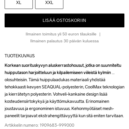
XL
XXL
LISÄÄ OSTOSKORIIN
Ilmainen toimitus yli 50 euron tilauksille
Ilmainen palautus 30 päivän kuluessa
TUOTEKUVAUS
Korkean suorituskyvyn aluskerrastohousut, jotka on suunniteltu 
Korkean suorituskyvyn aluskerrastohousut, jotka on suunniteltu 
huipputason harjoitteluun ja kilpailemiseen viileistä kylmiin 
huipputason harjoitteluun ja kilpailemiseen viileistä kylmiin 
olosuhteisiin. Tämä huippulaadukas materiaali yhdistää 
olosuhteisiin. Tämä huippulaadukas materiaali yhdistää 
tehokkaasti kevyen SEAQUAL-polyesterin, CoolMax teknologian 
tehokkaasti kevyen SEAQUAL-polyesterin, CoolMax teknologian 
ja kierrätetyn polyesterin. Vohveli-kankaine design lisää 
ja kierrätetyn polyesterin. Vohveli-kankaine design lisää 
kosteudensiirtokykyä ja käyttömukavuutta. Erinomainen 
kosteudensiirtokykyä ja käyttömukavuutta. Erinomainen 
joustavuus ja ergonominen istuvuus. Kehonmyötäiset mesh-
joustavuus ja ergonominen istuvuus. Kehonmyötäiset mesh-
paneelit tarjoavat ekstrahengittävyyttä kun sitä eniten tarvitaan.
paneelit tarjoavat ekstrahengittävyyttä kun sitä eniten tarvitaan.
Artikkelin numero: 1909683-999000
Artikkelin numero: 1909683-999000