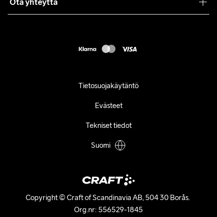
Ota yhteyttä
Asiakaspalvelu
customercare@craftsportswear.com
FAQ
+46 (0) 33 722 32 10
Accessibility statement
Peruuta ostoksesi
Tietosuojakäytäntö
Evästeet
Tekniset tiedot
Suomi
Copyright © Craft of Scandinavia AB, 504 30 Borås. 

Org.nr: 556529-1845