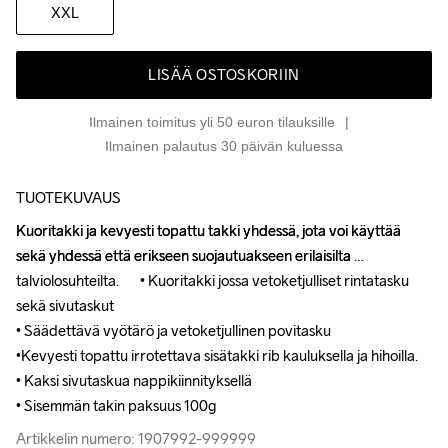
XXL
LISÄÄ OSTOSKORIIN
Ilmainen toimitus yli 50 euron tilauksille
Ilmainen palautus 30 päivän kuluessa
TUOTEKUVAUS
Kuoritakki ja kevyesti topattu takki yhdessä, jota voi käyttää 
Kuoritakki ja kevyesti topattu takki yhdessä, jota voi käyttää 
sekä yhdessä että erikseen suojautuakseen erilaisilta 
sekä yhdessä että erikseen suojautuakseen erilaisilta 
talviolosuhteilta.       • Kuoritakki jossa vetoketjulliset rintatasku 
talviolosuhteilta.       • Kuoritakki jossa vetoketjulliset rintatasku 
sekä sivutaskut

sekä sivutaskut

• Säädettävä vyötärö ja vetoketjullinen povitasku 

• Säädettävä vyötärö ja vetoketjullinen povitasku 

•Kevyesti topattu irrotettava sisätakki rib kauluksella ja hihoilla.

•Kevyesti topattu irrotettava sisätakki rib kauluksella ja hihoilla.

• Kaksi sivutaskua nappikiinnityksellä

• Kaksi sivutaskua nappikiinnityksellä

• Sisemmän takin paksuus 100g
• Sisemmän takin paksuus 100g
Artikkelin numero: 1907992-999999
Artikkelin numero: 1907992-999999