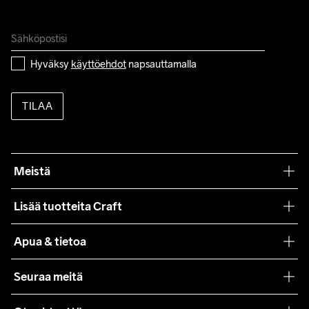
Hyväksy 
käyttöehdot
 napsauttamalla
TILAA
Meistä
Filosofiamme
Lisää tuotteita Craft
Teamwear
Apua & tietoa
Yhteistyöt
Craft Care Guide
Seuraa meitä
Lehdistö
Käyttöehdot