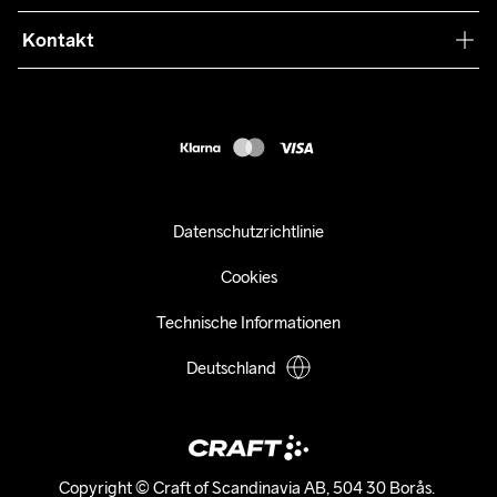
Retouren
Press
Kontakt
Kundendienst
customercare-de@craftsportswear.com
FAQ
+46 (0) 33 722 32 10
Accessibility statement
Kauf widerrufen
Datenschutzrichtlinie
Cookies
Technische Informationen
Deutschland
Copyright © Craft of Scandinavia AB, 504 30 Borås. 
