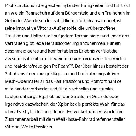
Profi-Laufschuh die gleichen hybriden Fähigkeiten und fühlt sich 
Profi-Laufschuh die gleichen hybriden Fähigkeiten und fühlt sich 
an wie ein Rennschuh auf dem Bürgersteig und ein Trailschuh im 
an wie ein Rennschuh auf dem Bürgersteig und ein Trailschuh im 
Gelände. Was diesen fortschrittlichen Schuh auszeichnet, ist 
Gelände. Was diesen fortschrittlichen Schuh auszeichnet, ist 
seine innovative Vittoria-Außensohle, die unübertroffene 
seine innovative Vittoria-Außensohle, die unübertroffene 
Traktion und Haltbarkeit auf jedem Terrain bietet und Ihnen das 
Traktion und Haltbarkeit auf jedem Terrain bietet und Ihnen das 
Vertrauen gibt, jede Herausforderung anzunehmen. Für ein 
Vertrauen gibt, jede Herausforderung anzunehmen. Für ein 
geschmeidigeres und komfortableres Erlebnis verfügt die 
geschmeidigeres und komfortableres Erlebnis verfügt die 
Zwischensohle über eine weichere Version unseres federnden 
Zwischensohle über eine weichere Version unseres federnden 
und reaktionsfreudigen Px Foam™. Darüber hinaus besteht der 
und reaktionsfreudigen Px Foam™. Darüber hinaus besteht der 
Schuh aus einem ausgeklügelten und hoch atmungsaktiven 
Schuh aus einem ausgeklügelten und hoch atmungsaktiven 
Mesh-Obermaterial, das Halt, Passform und Komfort nahtlos 
Mesh-Obermaterial, das Halt, Passform und Komfort nahtlos 
miteinander verbindet und für ein schnelles und stabiles 
miteinander verbindet und für ein schnelles und stabiles 
Laufgefühl sorgt. Egal, ob auf der Straße, im Gelände oder 
Laufgefühl sorgt. Egal, ob auf der Straße, im Gelände oder 
irgendwo dazwischen, der Xplor ist die perfekte Wahl für das 
irgendwo dazwischen, der Xplor ist die perfekte Wahl für das 
ultimative hybride Lauferlebnis. Entwickelt und entworfen in 
ultimative hybride Lauferlebnis. Entwickelt und entworfen in 
Zusammenarbeit mit dem Weltklasse-Fahrradreifenhersteller 
Zusammenarbeit mit dem Weltklasse-Fahrradreifenhersteller 
Vittoria. Weite Passform.

Vittoria. Weite Passform.
