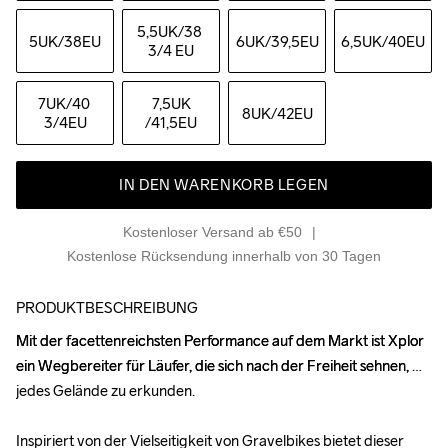
5,5UK
/38 
5UK
/38EU
6UK
/39,5EU
6,5UK
/40EU
3/4 EU
7UK
/40 
7,5UK
8UK
/42EU
3/4EU
/41,5EU
IN DEN WARENKORB LEGEN
Kostenloser Versand ab €50
Kostenlose Rücksendung innerhalb von 30 Tagen
PRODUKTBESCHREIBUNG
Mit der facettenreichsten Performance auf dem Markt ist Xplor 
Mit der facettenreichsten Performance auf dem Markt ist Xplor 
ein Wegbereiter für Läufer, die sich nach der Freiheit sehnen, 
ein Wegbereiter für Läufer, die sich nach der Freiheit sehnen, 
jedes Gelände zu erkunden. 

jedes Gelände zu erkunden. 

Inspiriert von der Vielseitigkeit von Gravelbikes bietet dieser 
Inspiriert von der Vielseitigkeit von Gravelbikes bietet dieser 