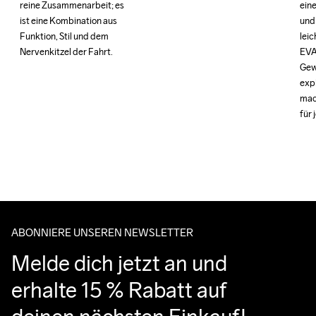
reine Zusammenarbeit; es 
reine Zusammenarbeit; es 
eine
eine
ist eine Kombination aus 
ist eine Kombination aus 
und 
und 
Funktion, Stil und dem 
Funktion, Stil und dem 
leic
leic
Nervenkitzel der Fahrt.
Nervenkitzel der Fahrt.
EVA
EVA
Gew
Gew
exp
exp
mac
mac
für 
für 
ABONNIERE UNSEREN NEWSLETTER
Melde dich jetzt an und 
erhalte 15 % Rabatt auf 