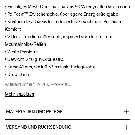
• Einteiliges Mesh-Obermaterial aus 50 % recycelten Materialien

• Einteiliges Mesh-Obermaterial aus 50 % recycelten Materialien

• Px Foam™ Zwischensohle: überlegene Energierückgabe

• Px Foam™ Zwischensohle: überlegene Energierückgabe

• Konturiertes Chassis für reduziertes Gewicht und Premium-
• Konturiertes Chassis für reduziertes Gewicht und Premium-
Komfort

Komfort

• Vittoria Traktionaußensohle, inspiriert von den Terreno-
• Vittoria Traktionaußensohle, inspiriert von den Terreno-
Mountainbike-Reifen

Mountainbike-Reifen

• Weite Passform

• Weite Passform

• Gewicht: 240 g in Größe UK5

• Gewicht: 240 g in Größe UK5

• Ferse 41 mm, Vorfuß 33 mm inkl. Einlegesohle

• Ferse 41 mm, Vorfuß 33 mm inkl. Einlegesohle

• Drop: 8 mm
• Drop: 8 mm
Artikelnummer: 1914839-999000
Artikelnummer: 1914839-999000
Mehr anzeigen
MATERIALIEN UND PFLEGE
Upper 100% Recycelter Polyester, Midsole 100% ETPU Foam, 
VERSAND UND RÜCKSENDUNG
Outsole 100% Rubber