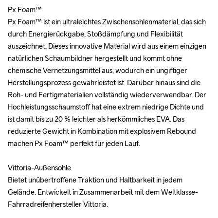
Px Foam™

Px Foam™

Px Foam™ ist ein ultraleichtes Zwischensohlenmaterial, das sich 
Px Foam™ ist ein ultraleichtes Zwischensohlenmaterial, das sich 
durch Energierückgabe, Stoßdämpfung und Flexibilität 
durch Energierückgabe, Stoßdämpfung und Flexibilität 
auszeichnet. Dieses innovative Material wird aus einem einzigen 
auszeichnet. Dieses innovative Material wird aus einem einzigen 
natürlichen Schaumbildner hergestellt und kommt ohne 
natürlichen Schaumbildner hergestellt und kommt ohne 
chemische Vernetzungsmittel aus, wodurch ein ungiftiger 
chemische Vernetzungsmittel aus, wodurch ein ungiftiger 
Herstellungsprozess gewährleistet ist. Darüber hinaus sind die 
Herstellungsprozess gewährleistet ist. Darüber hinaus sind die 
Roh- und Fertigmaterialien vollständig wiederverwendbar. Der 
Roh- und Fertigmaterialien vollständig wiederverwendbar. Der 
Hochleistungsschaumstoff hat eine extrem niedrige Dichte und 
Hochleistungsschaumstoff hat eine extrem niedrige Dichte und 
ist damit bis zu 20 % leichter als herkömmliches EVA. Das 
ist damit bis zu 20 % leichter als herkömmliches EVA. Das 
reduzierte Gewicht in Kombination mit explosivem Rebound 
reduzierte Gewicht in Kombination mit explosivem Rebound 
machen Px Foam™ perfekt für jeden Lauf.

machen Px Foam™ perfekt für jeden Lauf.

Vittoria-Außensohle

Vittoria-Außensohle

Bietet unübertroffene Traktion und Haltbarkeit in jedem 
Bietet unübertroffene Traktion und Haltbarkeit in jedem 
Gelände. Entwickelt in Zusammenarbeit mit dem Weltklasse-
Gelände. Entwickelt in Zusammenarbeit mit dem Weltklasse-
Fahrradreifenhersteller Vittoria.

Fahrradreifenhersteller Vittoria.
