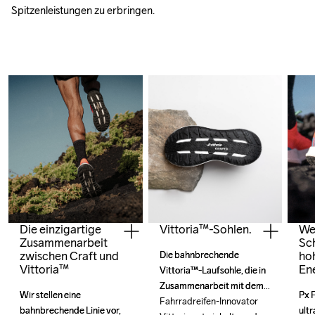
Spitzenleistungen zu erbringen.
Die einzigartige
Wei
Vittoria™-Sohlen.
Zusammenarbeit
Sc
zwischen Craft und
ho
Die bahnbrechende 
Die bahnbrechende 
Vittoria™
En
Vittoria™-Laufsohle, die in 
Vittoria™-Laufsohle, die in 
Zusammenarbeit mit dem 
Zusammenarbeit mit dem 
Wir stellen eine 
Wir stellen eine 
Px F
Px F
Fahrradreifen-Innovator 
Fahrradreifen-Innovator 
bahnbrechende Linie vor, 
bahnbrechende Linie vor, 
ultr
ultr