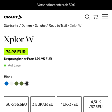
Versandkostenfrei ab 50€
Startseite
Damen
Schuhe
Road to Trail
Xplor W
Xplor W
Outlet
74.98 EUR
Ursprünglicher Preis
149.95 EUR
Auf Lager
Black
4,5UK
3UK
/35,5EU
3,5UK
/36EU
4UK
/37EU
/37,5EU