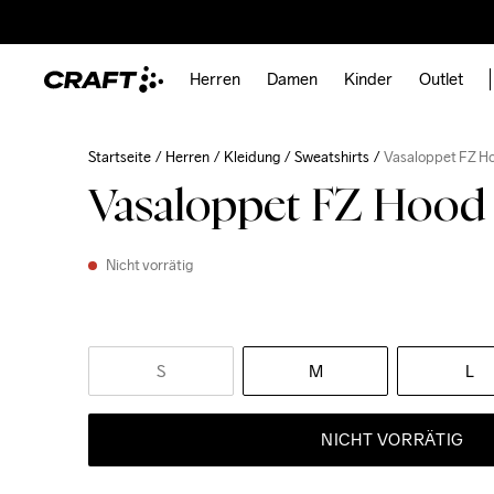
Herren
Damen
Kinder
Outlet
Startseite
Herren
Kleidung
Sweatshirts
Vasaloppet FZ H
Vasaloppet FZ Hoo
Nicht vorrätig
S
M
L
NICHT VORRÄTIG