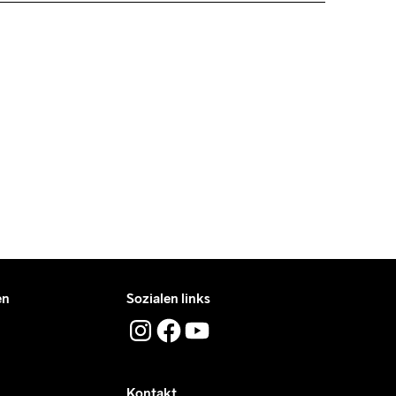
0.
sem Betrag berechnen wir €5.
en, die tagsüber liefern.
 unter der du das Paket tagsüber entgegennehmen kannst.
en
Sozialen links
Kontakt