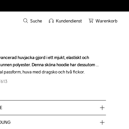
Suche
Kundendienst
Warenkorb
ncerad huvjacka gjord i ett mjukt, elastiskt och 
ncerad huvjacka gjord i ett mjukt, elastiskt och 
rvunnen polyester. Denna sköna hoodie har dessutom 
rvunnen polyester. Denna sköna hoodie har dessutom 
al passform, huva med dragsko och två fickor.
al passform, huva med dragsko och två fickor.
7613
7613
E
r-recycled. Melange colors: 60% Polyester-recycled 
DUNG