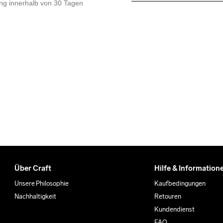
g innerhalb von 30 Tagen
Kostenloser Versand ab €5
Für Bestellungen unter die
Wir arbeiten mit DHL zusamm
Bitte gib eine Adresse an,
Über Craft
Hilfe & Information
Unsere Philosophie
Kaufbedingungen
Nachhaltigkeit
Retouren
Kundendienst
FAQ