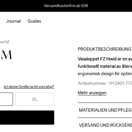
Versandkostenfrei ab 50€
Journal
Guides
ood M
PRODUKTBESCHREIBUNG
d M
Vasaloppet FZ Hood är en ava
Vasaloppet FZ Hood är en ava
funktionellt material av åte
funktionellt material av åte
ergonomisk design för optim
ergonomisk design för optim
Artikelnummer: 1912401-77
Artikelnummer: 1912401-77
Ist deine Größe nicht vorrätig?
Mehr anzeigen
XL
MATERIALIEN UND PFLEG
Solid colors: 100% Polyeste
VERSAND UND RÜCKSEN
40% Polyester.