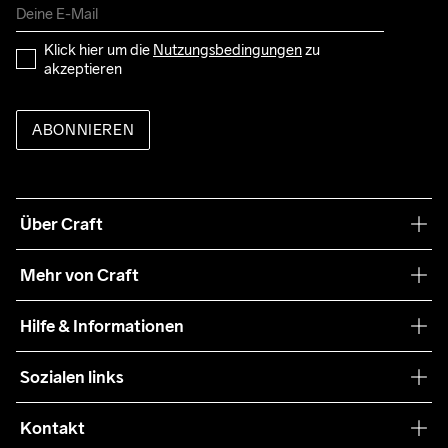
Klick hier um die 
Nutzungsbedingungen
 zu 
akzeptieren
ABONNIEREN
Über Craft
Unsere Philosophie
Mehr von Craft
Nachhaltigkeit
Craft Care Guide
Hilfe & Informationen
Teamwear
Kaufbedingungen
Sozialen links
Zusammenarbeit
Retouren
Press
Kontakt
Kundendienst