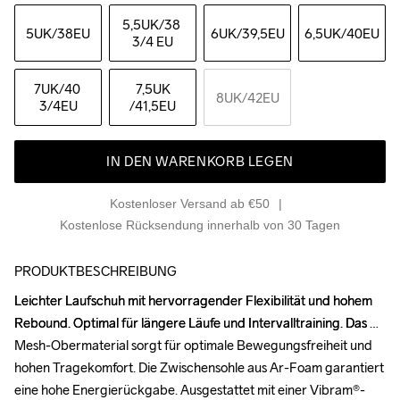
5,5UK
/38 
5UK
/38EU
6UK
/39,5EU
6,5UK
/40EU
3/4 EU
7UK
/40 
7,5UK
8UK
/42EU
3/4EU
/41,5EU
IN DEN WARENKORB LEGEN
Kostenloser Versand ab €50
Kostenlose Rücksendung innerhalb von 30 Tagen
PRODUKTBESCHREIBUNG
Leichter Laufschuh mit hervorragender Flexibilität und hohem 
Leichter Laufschuh mit hervorragender Flexibilität und hohem 
Rebound. Optimal für längere Läufe und Intervalltraining. Das 
Rebound. Optimal für längere Läufe und Intervalltraining. Das 
Mesh-Obermaterial sorgt für optimale Bewegungsfreiheit und 
Mesh-Obermaterial sorgt für optimale Bewegungsfreiheit und 
hohen Tragekomfort. Die Zwischensohle aus Ar-Foam garantiert 
hohen Tragekomfort. Die Zwischensohle aus Ar-Foam garantiert 
eine hohe Energierückgabe. Ausgestattet mit einer Vibram®-
eine hohe Energierückgabe. Ausgestattet mit einer Vibram®-