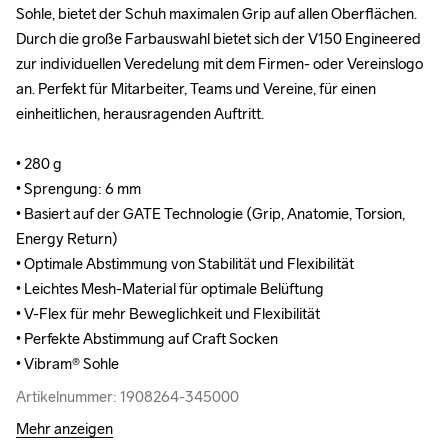
Sohle, bietet der Schuh maximalen Grip auf allen Oberflächen. 
Sohle, bietet der Schuh maximalen Grip auf allen Oberflächen. 
Durch die große Farbauswahl bietet sich der V150 Engineered 
Durch die große Farbauswahl bietet sich der V150 Engineered 
zur individuellen Veredelung mit dem Firmen- oder Vereinslogo 
zur individuellen Veredelung mit dem Firmen- oder Vereinslogo 
an. Perfekt für Mitarbeiter, Teams und Vereine, für einen 
an. Perfekt für Mitarbeiter, Teams und Vereine, für einen 
einheitlichen, herausragenden Auftritt.

einheitlichen, herausragenden Auftritt.

• 280 g

• 280 g

• Sprengung: 6 mm

• Sprengung: 6 mm

• Basiert auf der GATE Technologie (Grip, Anatomie, Torsion, 
• Basiert auf der GATE Technologie (Grip, Anatomie, Torsion, 
Energy Return)

Energy Return)

• Optimale Abstimmung von Stabilität und Flexibilität

• Optimale Abstimmung von Stabilität und Flexibilität

• Leichtes Mesh-Material für optimale Belüftung

• Leichtes Mesh-Material für optimale Belüftung

• V-Flex für mehr Beweglichkeit und Flexibilität

• V-Flex für mehr Beweglichkeit und Flexibilität

• Perfekte Abstimmung auf Craft Socken

• Perfekte Abstimmung auf Craft Socken

• Vibram® Sohle
• Vibram® Sohle
Artikelnummer: 1908264-345000
Artikelnummer: 1908264-345000
Mehr anzeigen