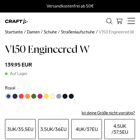
Versandkostenfrei ab 50€
Startseite
Damen
Schuhe
Straßenlaufschuhe
V150 Engineered W
V150 Engineered W
139.95 EUR
Auf Lager
Royal
Ist deine Größe nicht vorrätig?
4,5UK
3UK
/35,5EU
3,5UK
/36EU
4UK
/37EU
/37,5EU