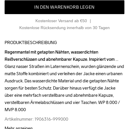
IN DEN WARENKORB LEGEN
Kostenloser Versand ab €50
Kostenlose Rücksendung innerhalb von 30 Tagen
PRODUKTBESCHREIBUNG
Regenmantel mit getapten Nähten, wasserdichten 
Regenmantel mit getapten Nähten, wasserdichten 
Reißverschlüssen und abnehmbarer Kapuze. Inspiriert vom 
Reißverschlüssen und abnehmbarer Kapuze. Inspiriert vom 
Glanz nasser Straßen im Laternenschein, wurden glänzende und 
Glanz nasser Straßen im Laternenschein, wurden glänzende und 
matte Stoffe kombiniert und verleihen der Jacke einen urbanen 
matte Stoffe kombiniert und verleihen der Jacke einen urbanen 
Ausdruck. Das wasserdichte Material und die getapten Nähte 
Ausdruck. Das wasserdichte Material und die getapten Nähte 
sorgen für besten Schutz. Darüber hinaus verfügt die Jacke 
sorgen für besten Schutz. Darüber hinaus verfügt die Jacke 
über eine mehrfach verstellbare und abnehmbare Kapuze, 
über eine mehrfach verstellbare und abnehmbare Kapuze, 
verstellbaren Ärmelabschlüssen und vier Taschen. WP 8.000 / 
verstellbaren Ärmelabschlüssen und vier Taschen. WP 8.000 / 
MVP 8.000
MVP 8.000
Artikelnummer: 1906316-999000
Artikelnummer: 1906316-999000
Mehr anzeigen