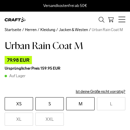
Versandkostenfrei ab 50€
Startseite
Herren
Kleidung
Jacken & Westen
Urban Rain Coat M
Urban Rain Coat M
Outlet
Recycled
79.98 EUR
Ursprünglicher Preis
159.95 EUR
Auf Lager
Ist deine Größe nicht vorrätig?
XS
S
M
L
XL
XXL