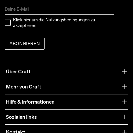
Klick hier um die 
Nutzungsbedingungen
 zu 
akzeptieren
ABONNIEREN
Über Craft
Unsere Philosophie
Mehr von Craft
Nachhaltigkeit
Craft Care Guide
Hilfe & Informationen
Teamwear
Kaufbedingungen
Sozialen links
Zusammenarbeit
Retouren
Press
Kontakt