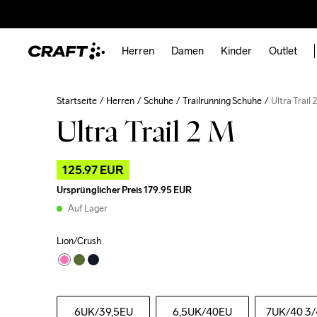
Herren
Damen
Kinder
Outlet
Startseite
Herren
Schuhe
Trailrunning Schuhe
Ultra Trail 
Ultra Trail 2 M
125.97 EUR
Ursprünglicher Preis
179.95 EUR
Auf Lager
Lion/Crush
6UK
/39,5EU
6,5UK
/40EU
7UK
/40 3/