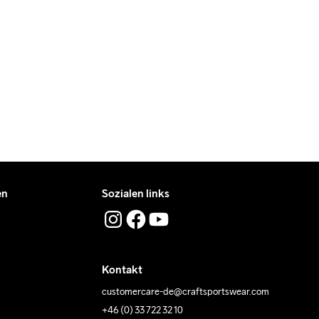
en, die tagsüber liefern.
 unter der du das Paket tagsüber entgegennehmen kannst.
en
Sozialen links
Kontakt
customercare-de@craftsportswear.com
+46 (0) 33 722 32 10