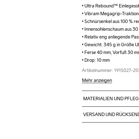
• Ultra Rebound™ Einlegeso
• Ultra Rebound™ Einlegeso
• Vibram Megagrip-Traktion
• Vibram Megagrip-Traktion
• Schnürsenkel aus 100 % rec
• Schnürsenkel aus 100 % rec
• Innensohlenschaum aus 30 
• Innensohlenschaum aus 30 
• Relativ eng anliegende Pas
• Relativ eng anliegende Pas
• Gewicht: 345 g in Größe U
• Gewicht: 345 g in Größe U
• Ferse 40 mm, Vorfuß 30 mm 
• Ferse 40 mm, Vorfuß 30 mm 
• Drop: 10 mm
• Drop: 10 mm
Artikelnummer: 1915027-2
Artikelnummer: 1915027-2
Mehr anzeigen
MATERIALIEN UND PFLEG
Upper 59% Polyester, 37% T
VERSAND UND RÜCKSEN
Padding 100% Polyester, Li
Polyester, 25% Polyester, I
Kostenloser Versand ab €5
100% EVA Foam, Outsole 
Für Bestellungen unter die