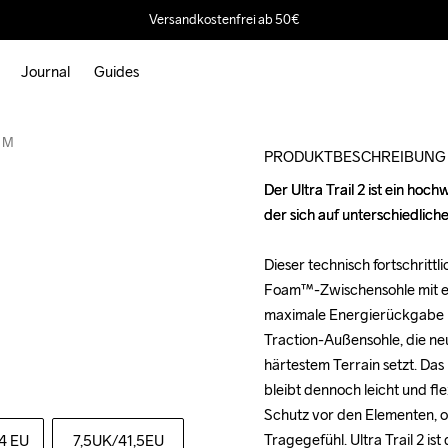
Versandkostenfrei ab 50€
Journal
Guides
Outlet
2 M
PRODUKTBESCHREIBUNG
Der Ultra Trail 2 ist ein ho
Der Ultra Trail 2 ist ein ho
der sich auf unterschiedlic
der sich auf unterschiedlic
Dieser technisch fortschrittl
Dieser technisch fortschrittl
Foam™-Zwischensohle mit ei
Foam™-Zwischensohle mit ei
maximale Energierückgabe u
maximale Energierückgabe u
Traction-Außensohle, die neu
Traction-Außensohle, die neu
härtestem Terrain setzt. Das
härtestem Terrain setzt. Das
bleibt dennoch leicht und fl
bleibt dennoch leicht und fl
Schutz vor den Elementen, 
Schutz vor den Elementen, 
Tragegefühl. Ultra Trail 2 i
Tragegefühl. Ultra Trail 2 i
4 EU
7,5UK
/41,5EU