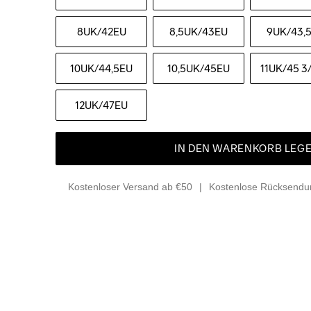
8UK
/42EU
8,5UK
/43EU
9UK
/43,
10UK
/44,5EU
10,5UK
/45EU
11UK
/45 3
12UK
/47EU
IN DEN WARENKORB LEG
Kostenloser Versand ab €50
Kostenlose Rücksendun