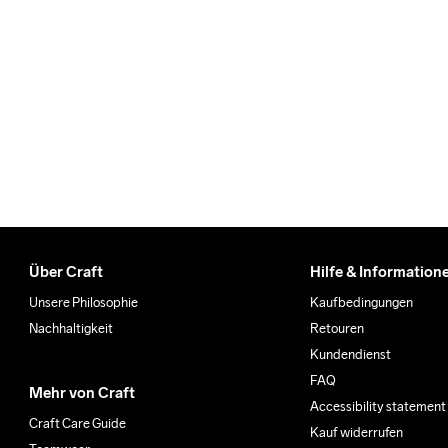
Wir arbeiten mit DHL zusamm
Bitte gib eine Adresse an,
Über Craft
Hilfe & Information
Unsere Philosophie
Kaufbedingungen
Nachhaltigkeit
Retouren
Kundendienst
FAQ
Mehr von Craft
Accessibility statement
Craft Care Guide
Kauf widerrufen