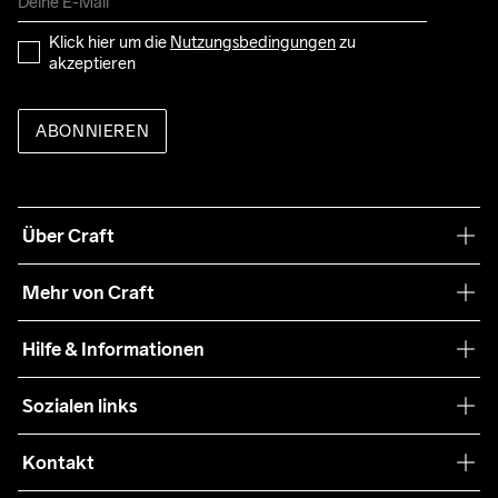
Klick hier um die 
Nutzungsbedingungen
 zu 
akzeptieren
ABONNIEREN
Über Craft
Unsere Philosophie
Mehr von Craft
Nachhaltigkeit
Craft Care Guide
Hilfe & Informationen
Teamwear
Kaufbedingungen
Sozialen links
Zusammenarbeit
Retouren
Press
Kontakt
Kundendienst