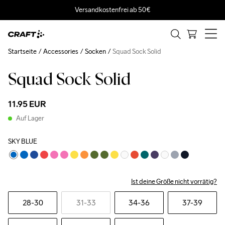
Versandkostenfrei ab 50€
Startseite
Accessories
Socken
Squad Sock Solid
Squad Sock Solid
11.95 EUR
Auf Lager
SKY BLUE
Ist deine Größe nicht vorrätig?
28-30
31-33
34-36
37-39