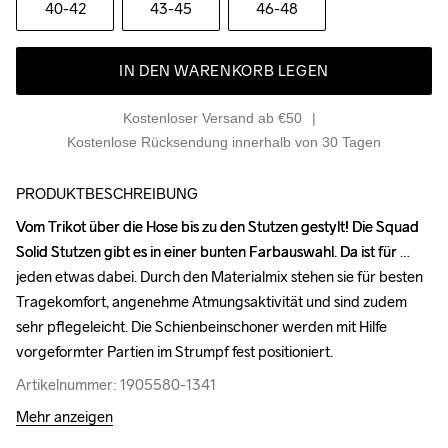
40-42
43-45
46-48
IN DEN WARENKORB LEGEN
Kostenloser Versand ab €50
Kostenlose Rücksendung innerhalb von 30 Tagen
PRODUKTBESCHREIBUNG
Vom Trikot über die Hose bis zu den Stutzen gestylt! Die Squad 
Vom Trikot über die Hose bis zu den Stutzen gestylt! Die Squad 
Solid Stutzen gibt es in einer bunten Farbauswahl. Da ist für 
Solid Stutzen gibt es in einer bunten Farbauswahl. Da ist für 
jeden etwas dabei. Durch den Materialmix stehen sie für besten 
jeden etwas dabei. Durch den Materialmix stehen sie für besten 
Tragekomfort, angenehme Atmungsaktivität und sind zudem 
Tragekomfort, angenehme Atmungsaktivität und sind zudem 
sehr pflegeleicht. Die Schienbeinschoner werden mit Hilfe 
sehr pflegeleicht. Die Schienbeinschoner werden mit Hilfe 
vorgeformter Partien im Strumpf fest positioniert.
vorgeformter Partien im Strumpf fest positioniert.
Artikelnummer: 1905580-1341
Artikelnummer: 1905580-1341
Mehr anzeigen