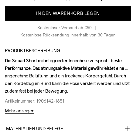
IN DEN WARENKORB LEGEN
Kostenloser Versand ab €50
Kostenlose Rücksendung innerhalb von 30 Tagen
PRODUKTBESCHREIBUNG
Die Squad Short mit integrierter Innenhose verspricht beste 
Die Squad Short mit integrierter Innenhose verspricht beste 
Performance. Das atmungsaktive Material gewährleistet eine 
Performance. Das atmungsaktive Material gewährleistet eine 
angenehme Belüftung und ein trockenes Körpergefühl. Durch 
angenehme Belüftung und ein trockenes Körpergefühl. Durch 
den Kordelzug im Bund kann die Hose verstellt werden und sitzt 
den Kordelzug im Bund kann die Hose verstellt werden und sitzt 
zudem fest bei jeder Bewegung.
zudem fest bei jeder Bewegung.
Artikelnummer: 1906142-1651
Artikelnummer: 1906142-1651
Mehr anzeigen
MATERIALIEN UND PFLEGE