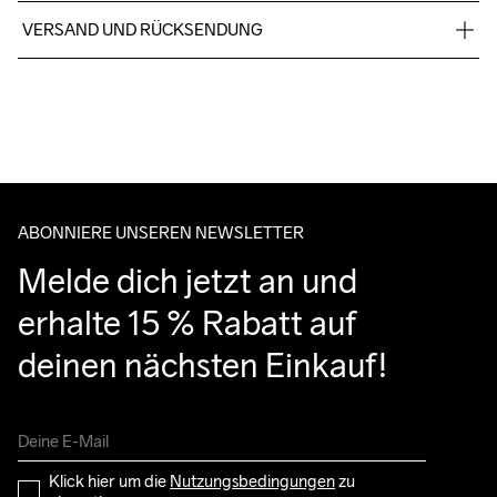
Material 1: 100% Polyester Material 2: 100% Polyester
VERSAND UND RÜCKSENDUNG
Kostenloser Versand ab €50.
Für Bestellungen unter diesem Betrag berechnen wir €5.
Maschinenwäsche 
Wir arbeiten mit DHL zusammen, die tagsüber liefern.
bei 40 Grad.
Bitte gib eine Adresse an, unter der du das Paket tagsüber 
entgegennehmen kannst.
ABONNIERE UNSEREN NEWSLETTER
Melde dich jetzt an und 
erhalte 15 % Rabatt auf 
deinen nächsten Einkauf!
Klick hier um die 
Nutzungsbedingungen
 zu 