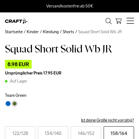
Versandkostenfrei ab 50€
Startseite
Kinder
Kleidung
Shorts
Squad Short Solid Wb JR
Squad Short Solid Wb JR
Outlet
8.98 EUR
Ursprünglicher Preis
17.95 EUR
Auf Lager
Team Green
Ist deine Größe nicht vorrätig?
122
/128
134
/140
146
/152
158
/164