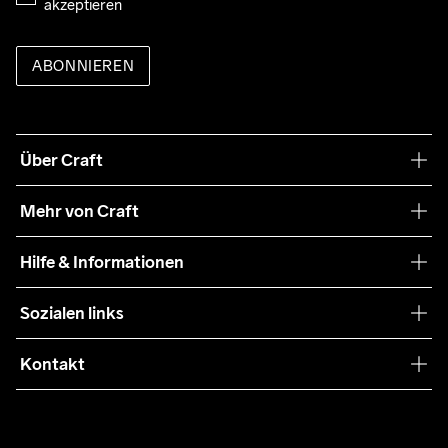
akzeptieren
ABONNIEREN
Über Craft
Unsere Philosophie
Mehr von Craft
Nachhaltigkeit
Craft Care Guide
Hilfe & Informationen
Teamwear
Kaufbedingungen
Sozialen links
Zusammenarbeit
Retouren
Press
Kontakt
Kundendienst
customercare-de@craftsportswear.com
FAQ
+46 (0) 33 722 32 10