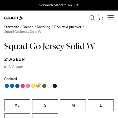
Versandkostenfrei ab 50€
Startseite
Damen
Kleidung
T-Shirts & pullover
Squad Go Jersey Solid W
Squad Go Jersey Solid W
21.95 EUR
Auf Lager
Cocktail
XS
S
M
L