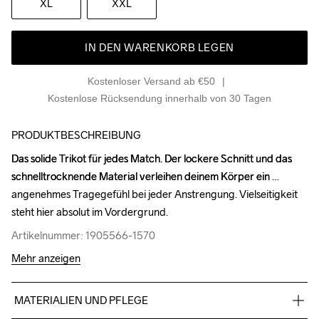
XL
XXL
IN DEN WARENKORB LEGEN
Kostenloser Versand ab €50
Kostenlose Rücksendung innerhalb von 30 Tagen
PRODUKTBESCHREIBUNG
Das solide Trikot für jedes Match. Der lockere Schnitt und das 
Das solide Trikot für jedes Match. Der lockere Schnitt und das 
schnelltrocknende Material verleihen deinem Körper ein 
schnelltrocknende Material verleihen deinem Körper ein 
angenehmes Tragegefühl bei jeder Anstrengung. Vielseitigkeit 
angenehmes Tragegefühl bei jeder Anstrengung. Vielseitigkeit 
steht hier absolut im Vordergrund.
steht hier absolut im Vordergrund.
Artikelnummer: 1905566-1570
Artikelnummer: 1905566-1570
Mehr anzeigen
MATERIALIEN UND PFLEGE