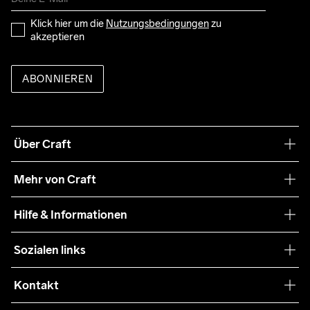
Klick hier um die 
Nutzungsbedingungen
 zu 
akzeptieren
ABONNIEREN
Über Craft
Unsere Philosophie
Mehr von Craft
Nachhaltigkeit
Craft Care Guide
Hilfe & Informationen
Teamwear
Kaufbedingungen
Sozialen links
Zusammenarbeit
Retouren
Press
Kontakt
Kundendienst
customercare-de@craftsportswear.com