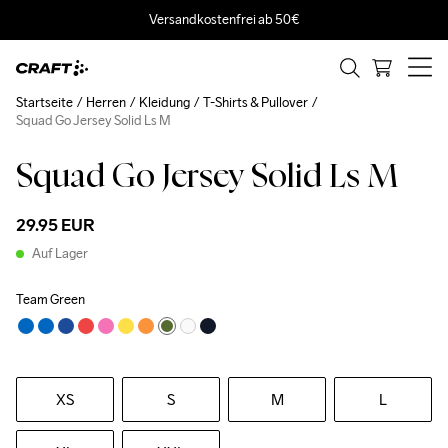
Versandkostenfrei ab 50€
Startseite
Herren
Kleidung
T-Shirts & Pullover
Squad Go Jersey Solid Ls M
Squad Go Jersey Solid Ls M
29.95 EUR
Auf Lager
Team Green
XS
S
M
L