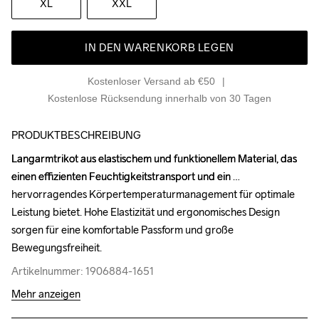
XL
XXL
IN DEN WARENKORB LEGEN
Kostenloser Versand ab €50
Kostenlose Rücksendung innerhalb von 30 Tagen
PRODUKTBESCHREIBUNG
Langarmtrikot aus elastischem und funktionellem Material, das 
Langarmtrikot aus elastischem und funktionellem Material, das 
einen effizienten Feuchtigkeitstransport und ein 
einen effizienten Feuchtigkeitstransport und ein 
hervorragendes Körpertemperaturmanagement für optimale 
hervorragendes Körpertemperaturmanagement für optimale 
Leistung bietet. Hohe Elastizität und ergonomisches Design 
Leistung bietet. Hohe Elastizität und ergonomisches Design 
sorgen für eine komfortable Passform und große 
sorgen für eine komfortable Passform und große 
Bewegungsfreiheit.
Bewegungsfreiheit.
Artikelnummer: 1906884-1651
Artikelnummer: 1906884-1651
Mehr anzeigen