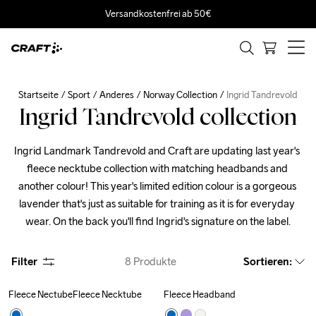
Versandkostenfrei ab 50€
Startseite
Sport
Anderes
Norway Collection
Ingrid Tandrevold
Ingrid Tandrevold collection
Ingrid Landmark Tandrevold and Craft are updating last year's 
fleece necktube collection with matching headbands and 
another colour! This year's limited edition colour is a gorgeous 
lavender that's just as suitable for training as it is for everyday 
wear. On the back you'll find Ingrid's signature on the label.
Filter
8
Produkte
Sortieren
:
Fleece NectubeFleece Necktube
Fleece Headband
Outlet
Outlet