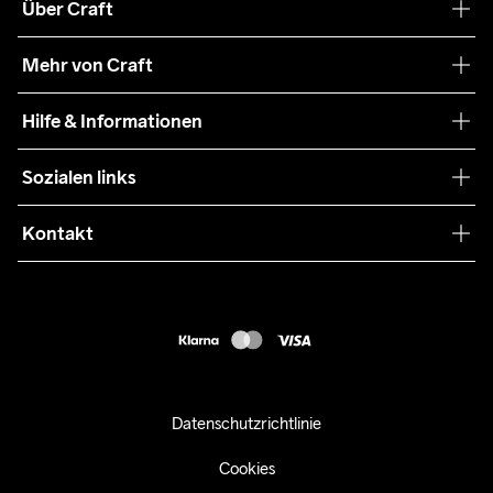
Über Craft
Unsere Philosophie
Mehr von Craft
Nachhaltigkeit
Craft Care Guide
Hilfe & Informationen
Teamwear
Kaufbedingungen
Sozialen links
Zusammenarbeit
Retouren
Press
Kontakt
Kundendienst
customercare-de@craftsportswear.com
FAQ
+46 (0) 33 722 32 10
Accessibility statement
Kauf widerrufen
Datenschutzrichtlinie
Cookies