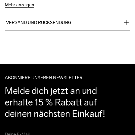
Mehr anzeigen
VERSAND UND RÜCKSENDUNG
Kostenloser Versand ab €50.
Für Bestellungen unter diesem Betrag berechnen wir €5.
Wir arbeiten mit DHL zusammen, die tagsüber liefern.
Bitte gib eine Adresse an, unter der du das Paket tagsüber 
entgegennehmen kannst.
ABONNIERE UNSEREN NEWSLETTER
Melde dich jetzt an und 
erhalte 15 % Rabatt auf 
deinen nächsten Einkauf!