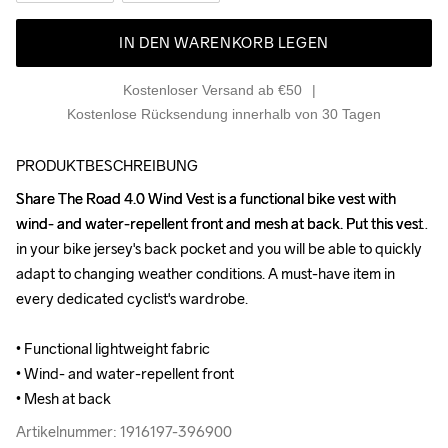
IN DEN WARENKORB LEGEN
Kostenloser Versand ab €50
Kostenlose Rücksendung innerhalb von 30 Tagen
PRODUKTBESCHREIBUNG
Share The Road 4.0 Wind Vest is a functional bike vest with 
Share The Road 4.0 Wind Vest is a functional bike vest with 
wind- and water-repellent front and mesh at back. Put this vest 
wind- and water-repellent front and mesh at back. Put this vest 
in your bike jersey's back pocket and you will be able to quickly 
in your bike jersey's back pocket and you will be able to quickly 
adapt to changing weather conditions. A must-have item in 
adapt to changing weather conditions. A must-have item in 
every dedicated cyclist's wardrobe.

every dedicated cyclist's wardrobe.

• Functional lightweight fabric

• Functional lightweight fabric

• Wind- and water-repellent front

• Wind- and water-repellent front

• Mesh at back
• Mesh at back
Artikelnummer: 1916197-396900
Artikelnummer: 1916197-396900