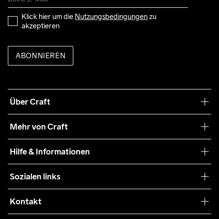
Klick hier um die 
Nutzungsbedingungen
 zu 
akzeptieren
ABONNIEREN
Über Craft
Unsere Philosophie
Mehr von Craft
Nachhaltigkeit
Craft Care Guide
Hilfe & Informationen
Teamwear
Kaufbedingungen
Sozialen links
Zusammenarbeit
Retouren
Press
Kontakt
Kundendienst
customercare-de@craftsportswear.com