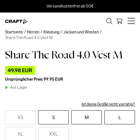
Versandkostenfrei ab 50€
Startseite
Herren
Kleidung
Jacken und Westen
Share The Road 4.0 Vest M
Share The Road 4.0 Vest M
Outlet
49.98 EUR
Ursprünglicher Preis
99.95 EUR
Auf Lager
Ist deine Größe nicht vorrätig?
XS
S
M
L
XL
XXL