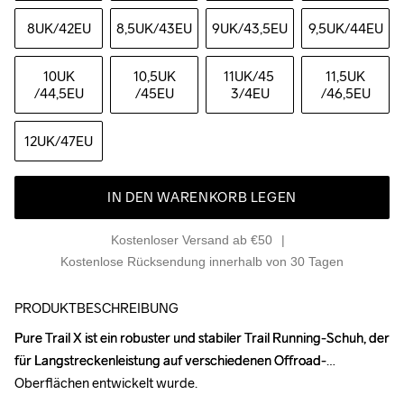
8UK
/42EU
8,5UK
/43EU
9UK
/43,5EU
9,5UK
/44EU
10UK
10,5UK
11UK
/45 
11,5UK
/44,5EU
/45EU
3/4EU
/46,5EU
12UK
/47EU
IN DEN WARENKORB LEGEN
Kostenloser Versand ab €50
Kostenlose Rücksendung innerhalb von 30 Tagen
PRODUKTBESCHREIBUNG
Pure Trail X ist ein robuster und stabiler Trail Running-Schuh, der 
Pure Trail X ist ein robuster und stabiler Trail Running-Schuh, der 
für Langstreckenleistung auf verschiedenen Offroad-
für Langstreckenleistung auf verschiedenen Offroad-
Oberflächen entwickelt wurde.

Oberflächen entwickelt wurde.
