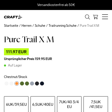
Versandkostenfrei ab 50€
Startseite
Herren
Schuhe
Trailrunning Schuhe
Pure Trail X M
Pure Trail X M
Outlet
111.97 EUR
Ursprünglicher Preis
159.95 EUR
Auf Lager
Chestnut/Shock
7UK
/40 3/4 
7,5UK
6UK
/39,5EU
6,5UK
/40EU
EU
/41,5EU