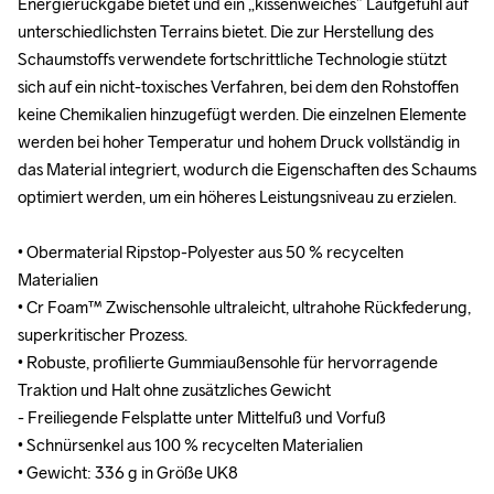
Energierückgabe bietet und ein „kissenweiches” Laufgefühl auf 
Energierückgabe bietet und ein „kissenweiches” Laufgefühl auf 
unterschiedlichsten Terrains bietet. Die zur Herstellung des 
unterschiedlichsten Terrains bietet. Die zur Herstellung des 
Schaumstoffs verwendete fortschrittliche Technologie stützt 
Schaumstoffs verwendete fortschrittliche Technologie stützt 
sich auf ein nicht-toxisches Verfahren, bei dem den Rohstoffen 
sich auf ein nicht-toxisches Verfahren, bei dem den Rohstoffen 
keine Chemikalien hinzugefügt werden. Die einzelnen Elemente 
keine Chemikalien hinzugefügt werden. Die einzelnen Elemente 
werden bei hoher Temperatur und hohem Druck vollständig in 
werden bei hoher Temperatur und hohem Druck vollständig in 
das Material integriert, wodurch die Eigenschaften des Schaums 
das Material integriert, wodurch die Eigenschaften des Schaums 
optimiert werden, um ein höheres Leistungsniveau zu erzielen. 

optimiert werden, um ein höheres Leistungsniveau zu erzielen. 

• Obermaterial Ripstop-Polyester aus 50 % recycelten 
• Obermaterial Ripstop-Polyester aus 50 % recycelten 
Materialien

Materialien

• Cr Foam™ Zwischensohle ultraleicht, ultrahohe Rückfederung, 
• Cr Foam™ Zwischensohle ultraleicht, ultrahohe Rückfederung, 
superkritischer Prozess.

superkritischer Prozess.

• Robuste, profilierte Gummiaußensohle für hervorragende 
• Robuste, profilierte Gummiaußensohle für hervorragende 
Traktion und Halt ohne zusätzliches Gewicht

Traktion und Halt ohne zusätzliches Gewicht

- Freiliegende Felsplatte unter Mittelfuß und Vorfuß

- Freiliegende Felsplatte unter Mittelfuß und Vorfuß

• Schnürsenkel aus 100 % recycelten Materialien

• Schnürsenkel aus 100 % recycelten Materialien

• Gewicht: 336 g in Größe UK8

• Gewicht: 336 g in Größe UK8
