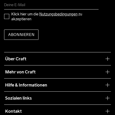
Klick hier um die 
Nutzungsbedingungen
 zu 
akzeptieren
ABONNIEREN
Über Craft
Unsere Philosophie
Mehr von Craft
Nachhaltigkeit
Craft Care Guide
Hilfe & Informationen
Teamwear
Kaufbedingungen
Sozialen links
Zusammenarbeit
Retouren
Press
Kontakt
Kundendienst