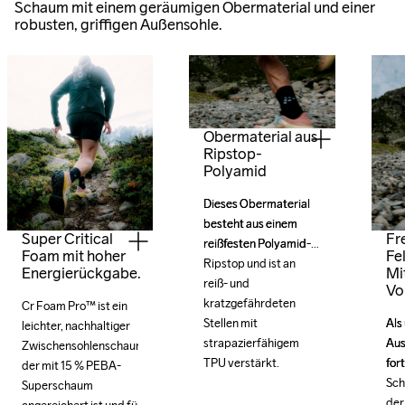
Schaum mit einem geräumigen Obermaterial und einer
robusten, griffigen Außensohle.
Obermaterial aus
Ripstop-
Polyamid
Dieses Obermaterial 
Dieses Obermaterial 
besteht aus einem 
besteht aus einem 
Super Critical
Fr
reißfesten Polyamid-
reißfesten Polyamid-
Foam mit hoher
Fe
Ripstop und ist an 
Ripstop und ist an 
Energierückgabe.
Mi
reiß- und 
reiß- und 
Vo
kratzgefährdeten 
kratzgefährdeten 
Cr Foam Pro™ ist ein 
Als 
Als 
Stellen mit 
Stellen mit 
leichter, nachhaltiger 
Aus
Aus
strapazierfähigem 
strapazierfähigem 
Zwischensohlenschaum, 
fort
fort
TPU verstärkt.
TPU verstärkt.
der mit 15 % PEBA-
Sch
Sch
Superschaum 
der
der