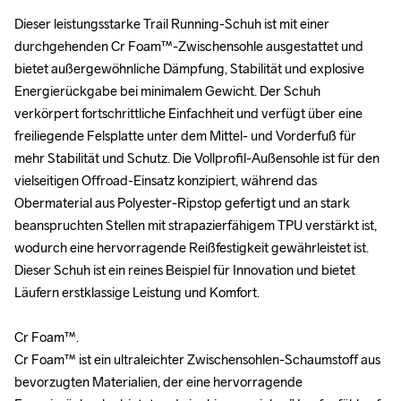
Dieser leistungsstarke Trail Running-Schuh ist mit einer 
Dieser leistungsstarke Trail Running-Schuh ist mit einer 
durchgehenden Cr Foam™-Zwischensohle ausgestattet und 
durchgehenden Cr Foam™-Zwischensohle ausgestattet und 
bietet außergewöhnliche Dämpfung, Stabilität und explosive 
bietet außergewöhnliche Dämpfung, Stabilität und explosive 
Energierückgabe bei minimalem Gewicht. Der Schuh 
Energierückgabe bei minimalem Gewicht. Der Schuh 
verkörpert fortschrittliche Einfachheit und verfügt über eine 
verkörpert fortschrittliche Einfachheit und verfügt über eine 
freiliegende Felsplatte unter dem Mittel- und Vorderfuß für 
freiliegende Felsplatte unter dem Mittel- und Vorderfuß für 
mehr Stabilität und Schutz. Die Vollprofil-Außensohle ist für den 
mehr Stabilität und Schutz. Die Vollprofil-Außensohle ist für den 
vielseitigen Offroad-Einsatz konzipiert, während das 
vielseitigen Offroad-Einsatz konzipiert, während das 
Obermaterial aus Polyester-Ripstop gefertigt und an stark 
Obermaterial aus Polyester-Ripstop gefertigt und an stark 
beanspruchten Stellen mit strapazierfähigem TPU verstärkt ist, 
beanspruchten Stellen mit strapazierfähigem TPU verstärkt ist, 
wodurch eine hervorragende Reißfestigkeit gewährleistet ist.  
wodurch eine hervorragende Reißfestigkeit gewährleistet ist.  
Dieser Schuh ist ein reines Beispiel für Innovation und bietet 
Dieser Schuh ist ein reines Beispiel für Innovation und bietet 
Läufern erstklassige Leistung und Komfort.

Läufern erstklassige Leistung und Komfort.

Cr Foam™.

Cr Foam™.

Cr Foam™ ist ein ultraleichter Zwischensohlen-Schaumstoff aus 
Cr Foam™ ist ein ultraleichter Zwischensohlen-Schaumstoff aus 
bevorzugten Materialien, der eine hervorragende 
bevorzugten Materialien, der eine hervorragende 