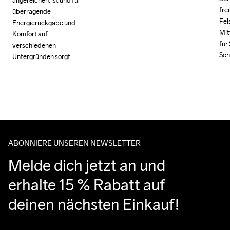
angereichert ist und für 
frei
frei
überragende 
Fel
Fel
Energierückgabe und 
Mitt
Mitt
Komfort auf 
für 
für 
verschiedenen 
Sch
Sch
Untergründen sorgt.
Cr Foam Pro™ ist ein 
leichter, nachhaltiger 
Zwischensohlenschaum, 
der mit 15 % PEBA-
Superschaum 
angereichert ist und für 
überragende 
ABONNIERE UNSEREN NEWSLETTER
Energierückgabe und 
Komfort auf 
Melde dich jetzt an und 
verschiedenen 
erhalte 15 % Rabatt auf 
Untergründen sorgt.
deinen nächsten Einkauf!