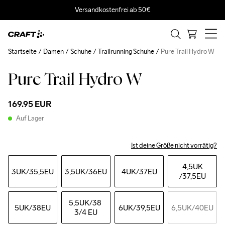
Versandkostenfrei ab 50€
Startseite
Damen
Schuhe
Trailrunning Schuhe
Pure Trail Hydro W
Pure Trail Hydro W
169.95 EUR
Auf Lager
Ist deine Größe nicht vorrätig?
4,5UK
3UK
/35,5EU
3,5UK
/36EU
4UK
/37EU
/37,5EU
5,5UK
/38 
5UK
/38EU
6UK
/39,5EU
6,5UK
/40EU
3/4 EU