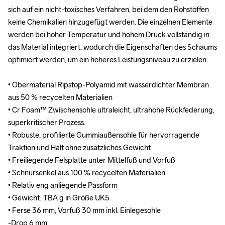
sich auf ein nicht-toxisches Verfahren, bei dem den Rohstoffen 
sich auf ein nicht-toxisches Verfahren, bei dem den Rohstoffen 
keine Chemikalien hinzugefügt werden. Die einzelnen Elemente 
keine Chemikalien hinzugefügt werden. Die einzelnen Elemente 
werden bei hoher Temperatur und hohem Druck vollständig in 
werden bei hoher Temperatur und hohem Druck vollständig in 
das Material integriert, wodurch die Eigenschaften des Schaums 
das Material integriert, wodurch die Eigenschaften des Schaums 
optimiert werden, um ein höheres Leistungsniveau zu erzielen. 

optimiert werden, um ein höheres Leistungsniveau zu erzielen. 

• Obermaterial Ripstop-Polyamid mit wasserdichter Membran 
• Obermaterial Ripstop-Polyamid mit wasserdichter Membran 
aus 50 % recycelten Materialien

aus 50 % recycelten Materialien

• Cr Foam™ Zwischensohle ultraleicht, ultrahohe Rückfederung, 
• Cr Foam™ Zwischensohle ultraleicht, ultrahohe Rückfederung, 
superkritischer Prozess.

superkritischer Prozess.

• Robuste, profilierte Gummiaußensohle für hervorragende 
• Robuste, profilierte Gummiaußensohle für hervorragende 
Traktion und Halt ohne zusätzliches Gewicht

Traktion und Halt ohne zusätzliches Gewicht

• Freiliegende Felsplatte unter Mittelfuß und Vorfuß

• Freiliegende Felsplatte unter Mittelfuß und Vorfuß

• Schnürsenkel aus 100 % recycelten Materialien

• Schnürsenkel aus 100 % recycelten Materialien

• Relativ eng anliegende Passform

• Relativ eng anliegende Passform

• Gewicht: TBA g in Größe UK5

• Gewicht: TBA g in Größe UK5

• Ferse 36 mm, Vorfuß 30 mm inkl. Einlegesohle

• Ferse 36 mm, Vorfuß 30 mm inkl. Einlegesohle

-Drop 6 mm
-Drop 6 mm