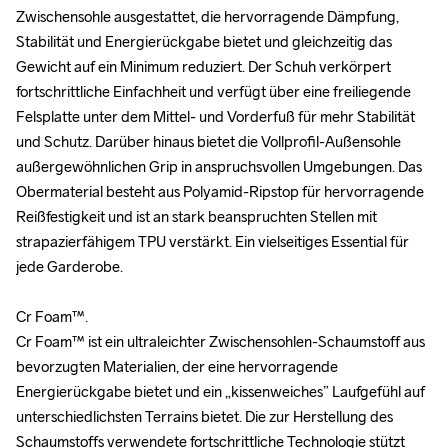
Zwischensohle ausgestattet, die hervorragende Dämpfung, 
Zwischensohle ausgestattet, die hervorragende Dämpfung, 
Stabilität und Energierückgabe bietet und gleichzeitig das 
Stabilität und Energierückgabe bietet und gleichzeitig das 
Gewicht auf ein Minimum reduziert. Der Schuh verkörpert 
Gewicht auf ein Minimum reduziert. Der Schuh verkörpert 
fortschrittliche Einfachheit und verfügt über eine freiliegende 
fortschrittliche Einfachheit und verfügt über eine freiliegende 
Felsplatte unter dem Mittel- und Vorderfuß für mehr Stabilität 
Felsplatte unter dem Mittel- und Vorderfuß für mehr Stabilität 
und Schutz. Darüber hinaus bietet die Vollprofil-Außensohle 
und Schutz. Darüber hinaus bietet die Vollprofil-Außensohle 
außergewöhnlichen Grip in anspruchsvollen Umgebungen. Das 
außergewöhnlichen Grip in anspruchsvollen Umgebungen. Das 
Obermaterial besteht aus Polyamid-Ripstop für hervorragende 
Obermaterial besteht aus Polyamid-Ripstop für hervorragende 
Reißfestigkeit und ist an stark beanspruchten Stellen mit 
Reißfestigkeit und ist an stark beanspruchten Stellen mit 
strapazierfähigem TPU verstärkt. Ein vielseitiges Essential für 
strapazierfähigem TPU verstärkt. Ein vielseitiges Essential für 
jede Garderobe.

jede Garderobe.

Cr Foam™.

Cr Foam™.

Cr Foam™ ist ein ultraleichter Zwischensohlen-Schaumstoff aus 
Cr Foam™ ist ein ultraleichter Zwischensohlen-Schaumstoff aus 
bevorzugten Materialien, der eine hervorragende 
bevorzugten Materialien, der eine hervorragende 
Energierückgabe bietet und ein „kissenweiches” Laufgefühl auf 
Energierückgabe bietet und ein „kissenweiches” Laufgefühl auf 
unterschiedlichsten Terrains bietet. Die zur Herstellung des 
unterschiedlichsten Terrains bietet. Die zur Herstellung des 
Schaumstoffs verwendete fortschrittliche Technologie stützt 
Schaumstoffs verwendete fortschrittliche Technologie stützt 