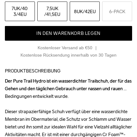
7UK
/40 
7,5UK
8UK
/42EU
6-PACK
3/4EU
/41,5EU
IN DEN WARENKORB LEGEN
Kostenloser Versand ab €50
Kostenlose Rücksendung innerhalb von 30 Tagen
PRODUKTBESCHREIBUNG
Der Pure Trail Hydro ist ein wasserdichter Trailschuh, der für das 
Der Pure Trail Hydro ist ein wasserdichter Trailschuh, der für das 
Gehen und den täglichen Gebrauch unter nassen und rauen 
Gehen und den täglichen Gebrauch unter nassen und rauen 
Bedingungen entwickelt wurde. 

Bedingungen entwickelt wurde. 

Dieser strapazierfähige Schuh verfügt über eine wasserdichte 
Dieser strapazierfähige Schuh verfügt über eine wasserdichte 
Membran im Obermaterial, die Schutz vor Schlamm und Wasser 
Membran im Obermaterial, die Schutz vor Schlamm und Wasser 
bietet und ihn somit zur idealen Wahl für eine Vielzahl alltäglicher 
bietet und ihn somit zur idealen Wahl für eine Vielzahl alltäglicher 
Aktivitäten macht. Er ist mit einer durchgängigen Cr Foam™-
Aktivitäten macht. Er ist mit einer durchgängigen Cr Foam™-