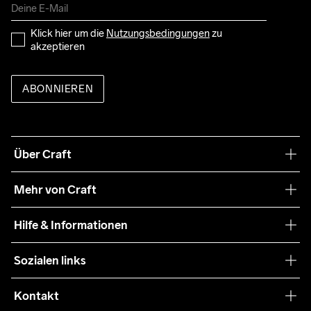
Klick hier um die 
Nutzungsbedingungen
 zu 
akzeptieren
ABONNIEREN
Über Craft
Unsere Philosophie
Mehr von Craft
Nachhaltigkeit
Craft Care Guide
Hilfe & Informationen
Teamwear
Kaufbedingungen
Sozialen links
Zusammenarbeit
Retouren
Press
Kontakt
Kundendienst