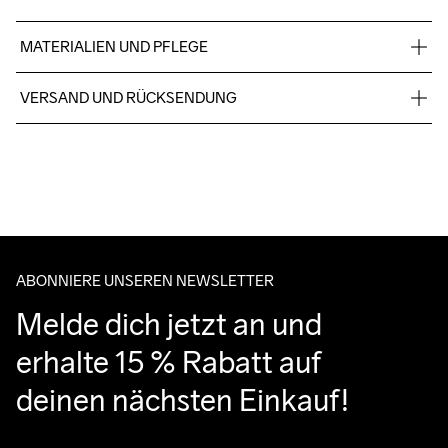
MATERIALIEN UND PFLEGE
Material 1: 100% Polyester Material 2: 96% Polyester 4% 
VERSAND UND RÜCKSENDUNG
Elastan
Kostenloser Versand ab €50.
Für Bestellungen unter diesem Betrag berechnen wir €5.
Wir arbeiten mit DHL zusammen, die tagsüber liefern.
Bitte gib eine Adresse an, unter der du das Paket tagsüber 
entgegennehmen kannst.
ABONNIERE UNSEREN NEWSLETTER
Melde dich jetzt an und 
erhalte 15 % Rabatt auf 
deinen nächsten Einkauf!