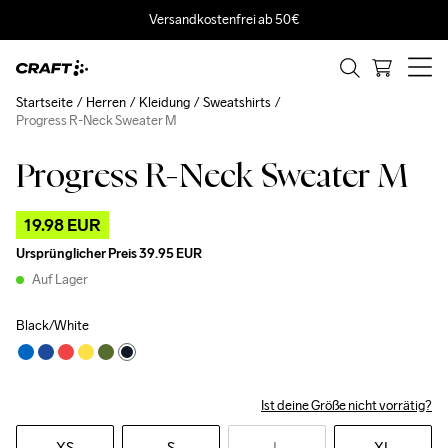
Versandkostenfrei ab 50€
Startseite
Herren
Kleidung
Sweatshirts
Progress R-Neck Sweater M
Progress R-Neck Sweater M
Outlet
19.98 EUR
Ursprünglicher Preis
39.95 EUR
Auf Lager
Black/White
Ist deine Größe nicht vorrätig?
XS
S
L
XL