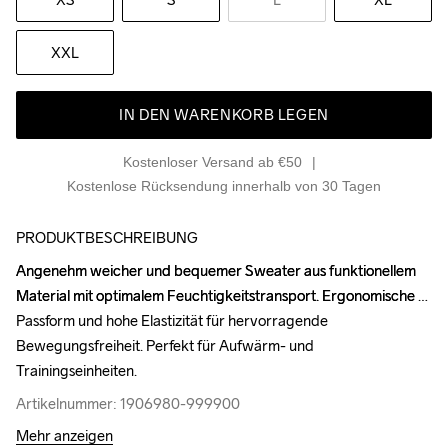
XXL
IN DEN WARENKORB LEGEN
Kostenloser Versand ab €50
Kostenlose Rücksendung innerhalb von 30 Tagen
PRODUKTBESCHREIBUNG
Angenehm weicher und bequemer Sweater aus funktionellem 
Angenehm weicher und bequemer Sweater aus funktionellem 
Material mit optimalem Feuchtigkeitstransport. Ergonomische 
Material mit optimalem Feuchtigkeitstransport. Ergonomische 
Passform und hohe Elastizität für hervorragende 
Passform und hohe Elastizität für hervorragende 
Bewegungsfreiheit. Perfekt für Aufwärm- und 
Bewegungsfreiheit. Perfekt für Aufwärm- und 
Trainingseinheiten.
Trainingseinheiten.
Artikelnummer: 1906980-999900
Artikelnummer: 1906980-999900
Mehr anzeigen