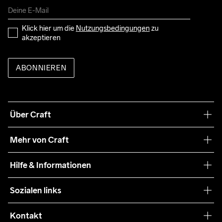
Klick hier um die 
Nutzungsbedingungen
 zu 
akzeptieren
ABONNIEREN
Über Craft
Unsere Philosophie
Mehr von Craft
Nachhaltigkeit
Craft Care Guide
Hilfe & Informationen
Teamwear
Kaufbedingungen
Sozialen links
Zusammenarbeit
Retouren
Press
Kontakt
Kundendienst