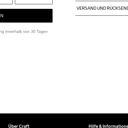
100% Polyester
VERSAND UND RÜCKSEN
EN
Kostenloser Versand ab €5
Für Bestellungen unter die
g innerhalb von 30 Tagen
Wir arbeiten mit DHL zusamm
Bitte gib eine Adresse an,
Über Craft
Hilfe & Information