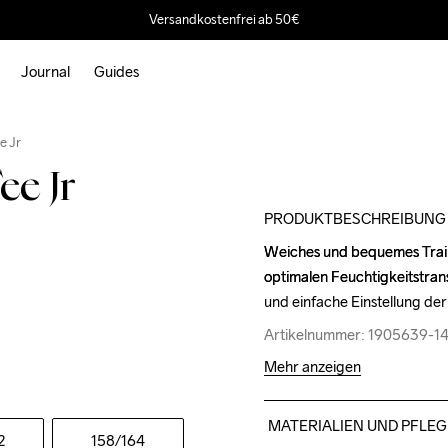
Versandkostenfrei ab 50€
Journal
Guides
Outlet
e Jr
ee Jr
PRODUKTBESCHREIBUNG
Weiches und bequemes Traini
Weiches und bequemes Traini
optimalen Feuchtigkeitstrans
optimalen Feuchtigkeitstrans
und einfache Einstellung der
und einfache Einstellung der
Artikelnummer: 1905639-1
Artikelnummer: 1905639-1
Mehr anzeigen
MATERIALIEN UND PFLEG
2
158
/164