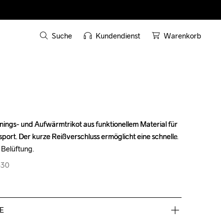
Suche
Kundendienst
Warenkorb
ngs- und Aufwärmtrikot aus funktionellem Material für 
ngs- und Aufwärmtrikot aus funktionellem Material für 
port. Der kurze Reißverschluss ermöglicht eine schnelle 
port. Der kurze Reißverschluss ermöglicht eine schnelle 
 Belüftung.
 Belüftung.
430
430
E