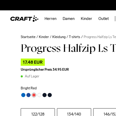
Herren
Damen
Kinder
Outlet
Startseite
Kinder
Kleidung
T-shirts
Progress Halfzip Ls Te
Progress Halfzip Ls T
17.48 EUR
Ursprünglicher Preis
34.95 EUR
Auf Lager
Bright Red
122
/128
134
/140
146
/15