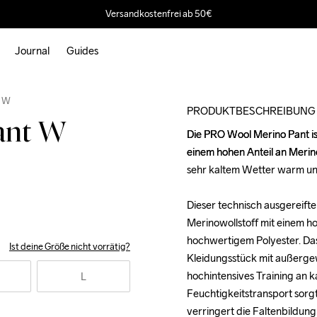
Versandkostenfrei ab 50€
Journal
Guides
Outlet
t W
PRODUKTBESCHREIBUNG
ant W
Die PRO Wool Merino Pant is
Die PRO Wool Merino Pant is
einem hohen Anteil an Merino
einem hohen Anteil an Merino
sehr kaltem Wetter warm und
sehr kaltem Wetter warm und
Dieser technisch ausgereifte
Dieser technisch ausgereifte
Merinowollstoff mit einem ho
Merinowollstoff mit einem ho
hochwertigem Polyester. Das E
hochwertigem Polyester. Das E
Ist deine Größe nicht vorrätig?
Kleidungsstück mit außerge
Kleidungsstück mit außerge
hochintensives Training an k
hochintensives Training an k
L
Feuchtigkeitstransport sorgt
Feuchtigkeitstransport sorgt
verringert die Faltenbildung
verringert die Faltenbildung