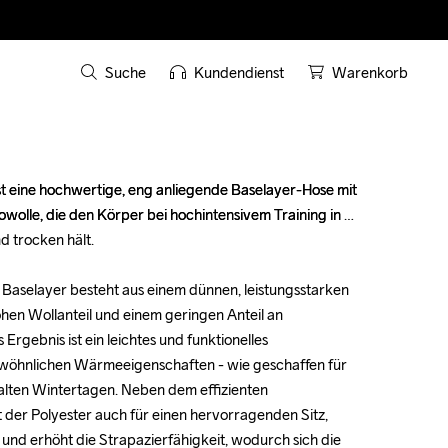
Suche
Kundendienst
Warenkorb
t eine hochwertige, eng anliegende Baselayer-Hose mit 
t eine hochwertige, eng anliegende Baselayer-Hose mit 
wolle, die den Körper bei hochintensivem Training in 
wolle, die den Körper bei hochintensivem Training in 
 trocken hält.

 trocken hält.

 Baselayer besteht aus einem dünnen, leistungsstarken 
 Baselayer besteht aus einem dünnen, leistungsstarken 
hen Wollanteil und einem geringen Anteil an 
hen Wollanteil und einem geringen Anteil an 
rgebnis ist ein leichtes und funktionelles 
rgebnis ist ein leichtes und funktionelles 
wöhnlichen Wärmeeigenschaften - wie geschaffen für 
wöhnlichen Wärmeeigenschaften - wie geschaffen für 
alten Wintertagen. Neben dem effizienten 
alten Wintertagen. Neben dem effizienten 
 der Polyester auch für einen hervorragenden Sitz, 
 der Polyester auch für einen hervorragenden Sitz, 
 und erhöht die Strapazierfähigkeit, wodurch sich die 
 und erhöht die Strapazierfähigkeit, wodurch sich die 