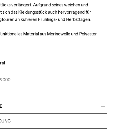
ücks verlängert. Aufgrund seines weichen und 
ücks verlängert. Aufgrund seines weichen und 
et sich das Kleidungsstück auch hervorragend für 
et sich das Kleidungsstück auch hervorragend für 
ouren an kühleren Frühlings- und Herbsttagen.

ouren an kühleren Frühlings- und Herbsttagen.

nktionelles Material aus Merinowolle und Polyester

nktionelles Material aus Merinowolle und Polyester

al

al

99000
99000
E
DUNG