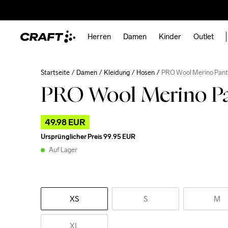
Herren
Damen
Kinder
Outlet
Startseite
Damen
Kleidung
Hosen
PRO Wool Merino Pan
PRO Wool Merino P
49.98 EUR
Ursprünglicher Preis
99.95 EUR
Auf Lager
XS
S
M
XL