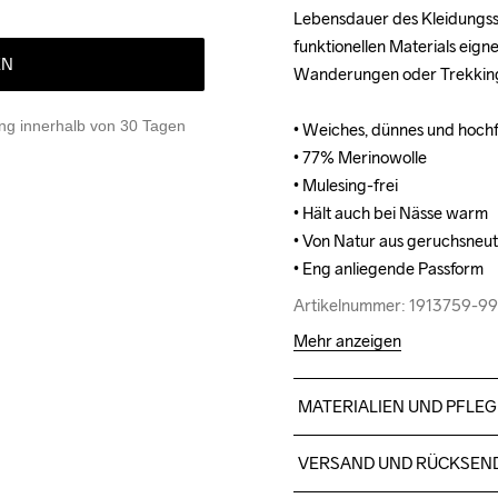
Lebensdauer des Kleidungsst
Lebensdauer des Kleidungsst
funktionellen Materials eign
funktionellen Materials eign
EN
Wanderungen oder Trekkingt
Wanderungen oder Trekkingt
g innerhalb von 30 Tagen
• Weiches, dünnes und hochfu
• Weiches, dünnes und hochfu
• 77% Merinowolle

• 77% Merinowolle

• Mulesing-frei

• Mulesing-frei

• Hält auch bei Nässe warm

• Hält auch bei Nässe warm

• Von Natur aus geruchsneutr
• Von Natur aus geruchsneutr
• Eng anliegende Passform
• Eng anliegende Passform
Artikelnummer: 1913759-9
Artikelnummer: 1913759-9
Mehr anzeigen
MATERIALIEN UND PFLEG
77% Wool Merino

VERSAND UND RÜCKSEN
23% Polyester