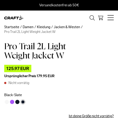
Versandkostenfrei ab 50€
Startseite
Damen
Kleidung
Jacken & Westen
Pro Trail 2L Light Weight Jacket W
Pro Trail 2L Light
Outlet
Weight Jacket W
125.97 EUR
Ursprünglicher Preis
179.95 EUR
Nicht vorrätig
Black-Slate
Ist deine Größe nicht vorrätig?