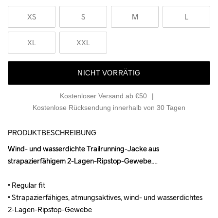
XS
S
M
L
XL
XXL
NICHT VORRÄTIG
Kostenloser Versand ab €50
Kostenlose Rücksendung innerhalb von 30 Tagen
PRODUKTBESCHREIBUNG
Wind- und wasserdichte Trailrunning-Jacke aus 
Wind- und wasserdichte Trailrunning-Jacke aus 
strapazierfähigem 2-Lagen-Ripstop-Gewebe.

strapazierfähigem 2-Lagen-Ripstop-Gewebe.

• Regular fit

• Regular fit

• Strapazierfähiges, atmungsaktives, wind- und wasserdichtes 
• Strapazierfähiges, atmungsaktives, wind- und wasserdichtes 
2-Lagen-Ripstop-Gewebe

2-Lagen-Ripstop-Gewebe
