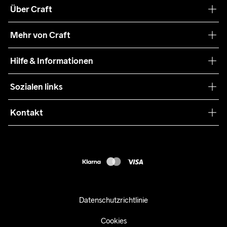
Über Craft
Unsere Philosophie
Mehr von Craft
Nachhaltigkeit
Craft Care Guide
Hilfe & Informationen
Teamwear
Kaufbedingungen
Sozialen links
Zusammenarbeit
Retouren
Press
Kontakt
Kundendienst
customercare-de@craftsportswear.com
FAQ
+46 (0) 33 722 32 10
Accessibility statement
Kauf widerrufen
Datenschutzrichtlinie
Cookies