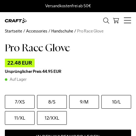
Versandkostenfrei ab 50€
Startseite
Accessories
Handschuhe
Pro Race Glove
Pro Race Glove
Outlet
22.48 EUR
Ursprünglicher Preis
44.95 EUR
Auf Lager
7
/XS
8
/S
9
/M
10
/L
11
/XL
12
/XXL