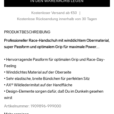
IN DEN WARENKORB LEGEN
Kostenloser Versand ab €50
Kostenlose Rücksendung innerhalb von 30 Tagen
PRODUKTBESCHREIBUNG
Professioneller Race-Handschuh mit winddichtem Obermaterial, 
Professioneller Race-Handschuh mit winddichtem Obermaterial, 
super Passform und optimalem Grip für maximale Power.

super Passform und optimalem Grip für maximale Power.

• Hervorragende Passform für optimalen Grip und Race-Day-
• Hervorragende Passform für optimalen Grip und Race-Day-
Feeling

Feeling

• Winddichtes Material auf der Oberseite

• Winddichtes Material auf der Oberseite

• Sehr elastische, breite Bündchen für perfekten Sitz

• Sehr elastische, breite Bündchen für perfekten Sitz

• AX® Wildlederimitat auf der Handfläche

• AX® Wildlederimitat auf der Handfläche

• Design-Elemente sorgen dafür, daß Du im Dunkeln gesehen 
• Design-Elemente sorgen dafür, daß Du im Dunkeln gesehen 
wirst
wirst
Artikelnummer: 1909896-999000
Artikelnummer: 1909896-999000