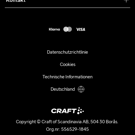
Kontakt
Kundendienst
customercare-de@craftsportswear.com
FAQ
+46 (0) 33 722 32 10
Accessibility statement
Kauf widerrufen
Datenschutzrichtlinie
Cookies
Technische Informationen
Deutschland
Copyright © Craft of Scandinavia AB, 504 30 Borås. 

Org.nr: 556529-1845