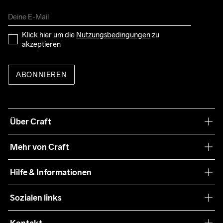
Klick hier um die 
Nutzungsbedingungen
 zu 
akzeptieren
ABONNIEREN
Über Craft
Unsere Philosophie
Mehr von Craft
Nachhaltigkeit
Craft Care Guide
Hilfe & Informationen
Teamwear
Kaufbedingungen
Sozialen links
Zusammenarbeit
Retouren
Press