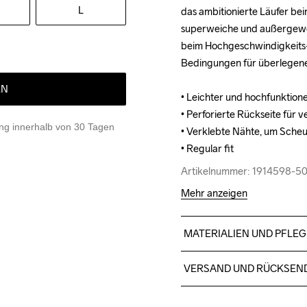
L
das ambitionierte Läufer bei
das ambitionierte Läufer bei
superweiche und außergewöh
superweiche und außergewöh
beim Hochgeschwindigkeits- 
beim Hochgeschwindigkeits- 
Bedingungen für überlegene 
Bedingungen für überlegene 
EN
• Leichter und hochfunktione
• Leichter und hochfunktione
• Perforierte Rückseite für v
• Perforierte Rückseite für v
g innerhalb von 30 Tagen
• Verklebte Nähte, um Scheu
• Verklebte Nähte, um Scheu
• Regular fit
• Regular fit
Artikelnummer: 1914598-5
Artikelnummer: 1914598-5
Mehr anzeigen
MATERIALIEN UND PFLEG
91% Polyester (recycelt) 9
VERSAND UND RÜCKSEN
Kostenloser Versand ab €5