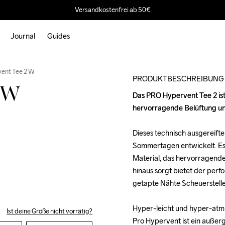
Versandkostenfrei ab 50€
Journal
Guides
Outlet
vent Tee 2 W
PRODUKTBESCHREIBUNG
2 W
Das PRO Hypervent Tee 2 ist e
Das PRO Hypervent Tee 2 ist e
hervorragende Belüftung und
hervorragende Belüftung und
Dieses technisch ausgereift
Dieses technisch ausgereift
Sommertagen entwickelt. Es 
Sommertagen entwickelt. Es 
Material, das hervorragende
Material, das hervorragende
hinaus sorgt bietet der perf
hinaus sorgt bietet der perf
getapte Nähte Scheuerstelle
getapte Nähte Scheuerstelle
Hyper-leicht und hyper-atmu
Hyper-leicht und hyper-atmu
Ist deine Größe nicht vorrätig?
Pro Hypervent ist ein außer
Pro Hypervent ist ein außer