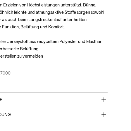
m Erzielen von Höchstleistungen unterstützt. Dünne, 
m Erzielen von Höchstleistungen unterstützt. Dünne, 
nlich leichte und atmungsaktive Stoffe sorgen sowohl 
nlich leichte und atmungsaktive Stoffe sorgen sowohl 
als auch beim Langstreckenlauf unter heißen 
als auch beim Langstreckenlauf unter heißen 
Funktion, Belüftung und Komfort.

Funktion, Belüftung und Komfort.

ller Jerseystoff aus recyceltem Polyester und Elasthan

ller Jerseystoff aus recyceltem Polyester und Elasthan

erbesserte Belüftung

erbesserte Belüftung

erstellen zu vermeiden

erstellen zu vermeiden

07000
07000
E
% Elastan
DUNG
0.