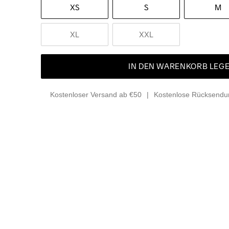
XS
S
M
XL
XXL
IN DEN WARENKORB LEG
Kostenloser Versand ab €50
Kostenlose Rücksendun