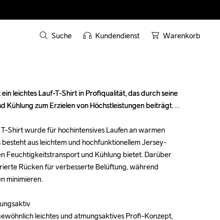
Suche
Kundendienst
Warenkorb
in leichtes Lauf-T-Shirt in Profiqualität, das durch seine 
in leichtes Lauf-T-Shirt in Profiqualität, das durch seine 
 Kühlung zum Erzielen von Höchstleistungen beiträgt. 

 Kühlung zum Erzielen von Höchstleistungen beiträgt. 

e T-Shirt wurde für hochintensives Laufen an warmen 
e T-Shirt wurde für hochintensives Laufen an warmen 
besteht aus leichtem und hochfunktionellem Jersey-
besteht aus leichtem und hochfunktionellem Jersey-
n Feuchtigkeitstransport und Kühlung bietet. Darüber 
n Feuchtigkeitstransport und Kühlung bietet. Darüber 
orierte Rücken für verbesserte Belüftung, während 
orierte Rücken für verbesserte Belüftung, während 
n minimieren.

n minimieren.

ngsaktiv 

ngsaktiv 

gewöhnlich leichtes und atmungsaktives Profi-Konzept, 
gewöhnlich leichtes und atmungsaktives Profi-Konzept, 