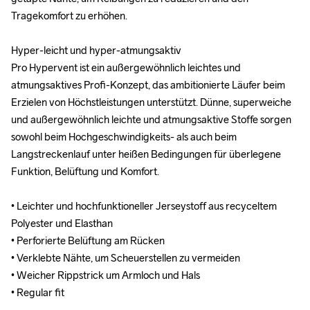
Tragekomfort zu erhöhen.

Tragekomfort zu erhöhen.

Hyper-leicht und hyper-atmungsaktiv 

Hyper-leicht und hyper-atmungsaktiv 

Pro Hypervent ist ein außergewöhnlich leichtes und 
Pro Hypervent ist ein außergewöhnlich leichtes und 
atmungsaktives Profi-Konzept, das ambitionierte Läufer beim 
atmungsaktives Profi-Konzept, das ambitionierte Läufer beim 
Erzielen von Höchstleistungen unterstützt. Dünne, superweiche 
Erzielen von Höchstleistungen unterstützt. Dünne, superweiche 
und außergewöhnlich leichte und atmungsaktive Stoffe sorgen 
und außergewöhnlich leichte und atmungsaktive Stoffe sorgen 
sowohl beim Hochgeschwindigkeits- als auch beim 
sowohl beim Hochgeschwindigkeits- als auch beim 
Langstreckenlauf unter heißen Bedingungen für überlegene 
Langstreckenlauf unter heißen Bedingungen für überlegene 
Funktion, Belüftung und Komfort.

Funktion, Belüftung und Komfort.

• Leichter und hochfunktioneller Jerseystoff aus recyceltem 
• Leichter und hochfunktioneller Jerseystoff aus recyceltem 
Polyester und Elasthan 

Polyester und Elasthan 

• Perforierte Belüftung am Rücken

• Perforierte Belüftung am Rücken

• Verklebte Nähte, um Scheuerstellen zu vermeiden

• Verklebte Nähte, um Scheuerstellen zu vermeiden

• Weicher Rippstrick um Armloch und Hals

• Weicher Rippstrick um Armloch und Hals

• Regular fit
• Regular fit