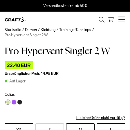
Versandkostenfrei ab 50€
Startseite
Damen
Kleidung
Trainings-Tanktops
Pro Hypervent Singlet 2 W
Pro Hypervent Singlet 2 W
Outlet
22.48 EUR
Ursprünglicher Preis
44.95 EUR
Auf Lager
Colias
Ist deine Größe nicht vorrätig?
XS
S
M
L