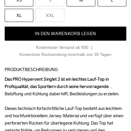
XL
XXL
IN DEN WARENKORB LEGEN
Kostenloser Versand ab €50
Kostenlose Rücksendung innerhalb von 30 Tagen
PRODUKTBESCHREIBUNG
Das PRO Hypervent Singlet 2 ist ein leichtes Lauf-Top in 
Das PRO Hypervent Singlet 2 ist ein leichtes Lauf-Top in 
Profiqualität, das Sportlern durch seine hervorragende 
Profiqualität, das Sportlern durch seine hervorragende 
Belüftung und Kühlung dabei hilft, Bestleistungen zu erzielen. 

Belüftung und Kühlung dabei hilft, Bestleistungen zu erzielen. 

Dieses technisch fortschrittliche Lauf-Top besteht aus leichtem 
Dieses technisch fortschrittliche Lauf-Top besteht aus leichtem 
und hochfunktionellem Jersey-Material und verfügt über einen 
und hochfunktionellem Jersey-Material und verfügt über einen 
perforierten Rücken für überlegene Kühlung. Das Top hat 
perforierten Rücken für überlegene Kühlung. Das Top hat 
getapte Nähte, um Reibungen zu reduzieren und den 
getapte Nähte, um Reibungen zu reduzieren und den 