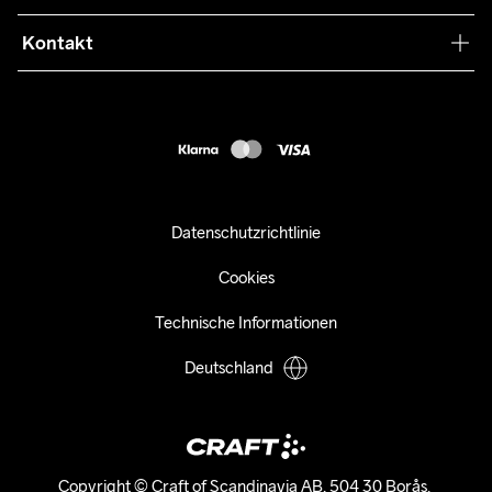
Retouren
Press
Kontakt
Kundendienst
customercare-de@craftsportswear.com
FAQ
+46 (0) 33 722 32 10
Accessibility statement
Kauf widerrufen
Datenschutzrichtlinie
Cookies
Technische Informationen
Deutschland
Copyright © Craft of Scandinavia AB, 504 30 Borås. 
