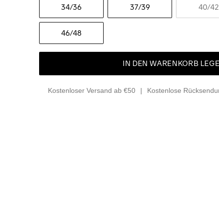
34
/36
37
/39
40
/42
46
/48
IN DEN WARENKORB LEG
Kostenloser Versand ab €50
Kostenlose Rücksendun