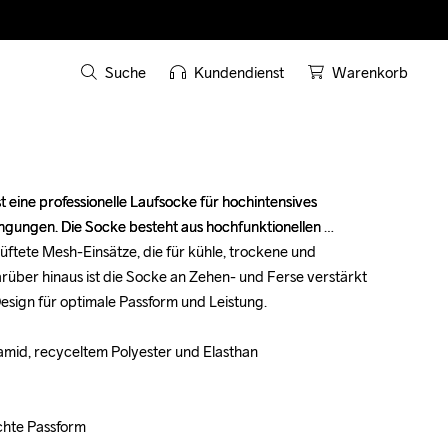
Suche
Kundendienst
Warenkorb
 eine professionelle Laufsocke für hochintensives 
 eine professionelle Laufsocke für hochintensives 
gungen. Die Socke besteht aus hochfunktionellen 
gungen. Die Socke besteht aus hochfunktionellen 
üftete Mesh-Einsätze, die für kühle, trockene und 
üftete Mesh-Einsätze, die für kühle, trockene und 
ber hinaus ist die Socke an Zehen- und Ferse verstärkt 
ber hinaus ist die Socke an Zehen- und Ferse verstärkt 
sign für optimale Passform und Leistung.

sign für optimale Passform und Leistung.

amid, recyceltem Polyester und Elasthan

amid, recyceltem Polyester und Elasthan

chte Passform
chte Passform