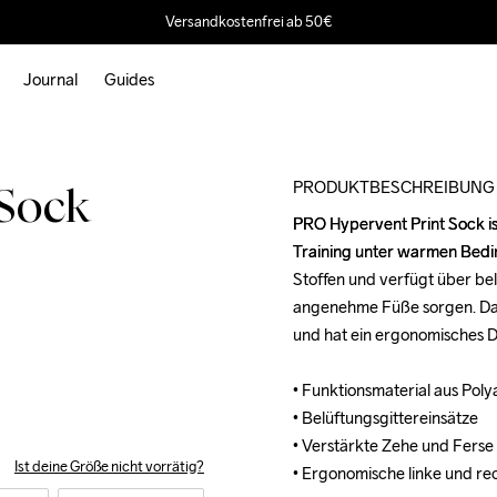
Versandkostenfrei ab 50€
Journal
Guides
Outlet
PRODUKTBESCHREIBUNG
 Sock
PRO Hypervent Print Sock ist
PRO Hypervent Print Sock ist
Training unter warmen Bedin
Training unter warmen Bedin
Stoffen und verfügt über bel
Stoffen und verfügt über bel
angenehme Füße sorgen. Darü
angenehme Füße sorgen. Darü
und hat ein ergonomisches De
und hat ein ergonomisches De
• Funktionsmaterial aus Poly
• Funktionsmaterial aus Poly
• Belüftungsgittereinsätze

• Belüftungsgittereinsätze

• Verstärkte Zehe und Ferse

• Verstärkte Zehe und Ferse

Ist deine Größe nicht vorrätig?
• Ergonomische linke und re
• Ergonomische linke und re