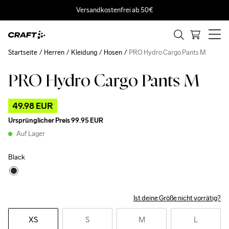
Versandkostenfrei ab 50€
Startseite
Herren
Kleidung
Hosen
PRO Hydro Cargo Pants M
PRO Hydro Cargo Pants M
Outlet
49.98 EUR
Ursprünglicher Preis
99.95 EUR
Auf Lager
Black
Ist deine Größe nicht vorrätig?
XS
S
M
L