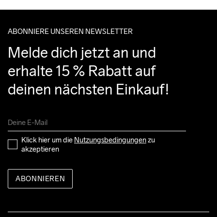
Do Not Bleach
Do Not Dry 
Do Not Tumble
Ironing Low 
Maschinenwäsche 
entgegennehmen kannst.
Clean
Temp
bei 40 Grad.
ABONNIERE UNSEREN NEWSLETTER
Melde dich jetzt an und 
erhalte 15 % Rabatt auf 
deinen nächsten Einkauf!
Klick hier um die 
Nutzungsbedingungen
 zu 
akzeptieren
ABONNIEREN