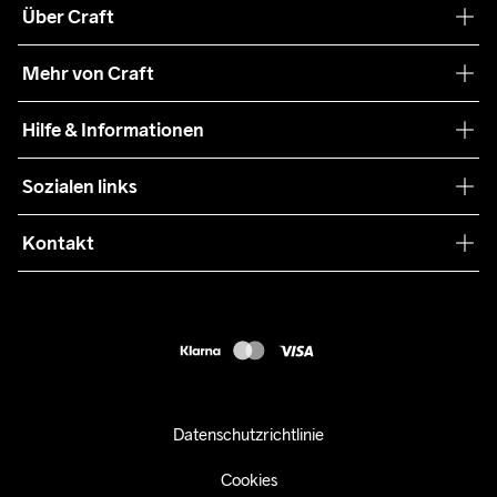
Über Craft
Unsere Philosophie
Mehr von Craft
Nachhaltigkeit
Craft Care Guide
Hilfe & Informationen
Teamwear
Kaufbedingungen
Sozialen links
Zusammenarbeit
Retouren
Press
Kontakt
Kundendienst
customercare-de@craftsportswear.com
FAQ
+46 (0) 33 722 32 10
Accessibility statement
Kauf widerrufen
Datenschutzrichtlinie
Cookies