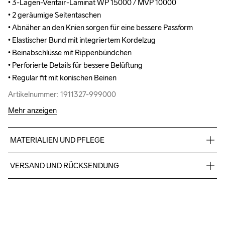
• 3-Lagen-Ventair-Laminat WP 15000 / MVP 10000

• 3-Lagen-Ventair-Laminat WP 15000 / MVP 10000

• 2 geräumige Seitentaschen

• 2 geräumige Seitentaschen

• Abnäher an den Knien sorgen für eine bessere Passform

• Abnäher an den Knien sorgen für eine bessere Passform

• Elastischer Bund mit integriertem Kordelzug

• Elastischer Bund mit integriertem Kordelzug

• Beinabschlüsse mit Rippenbündchen

• Beinabschlüsse mit Rippenbündchen

• Perforierte Details für bessere Belüftung

• Perforierte Details für bessere Belüftung

• Regular fit mit konischen Beinen
• Regular fit mit konischen Beinen
Artikelnummer: 1911327-999000
Artikelnummer: 1911327-999000
Mehr anzeigen
MATERIALIEN UND PFLEGE
Torso oben: Vorne 100% Polyester Mitte 100% Polyurethan 
VERSAND UND RÜCKSENDUNG
Rückseite 100% Polyester Torso unten: 72% Polyamid 
(recycelt) 28% Elastan
Kostenloser Versand ab €50.
Für Bestellungen unter diesem Betrag berechnen wir €5.
Wir arbeiten mit DHL zusammen, die tagsüber liefern.
Bitte gib eine Adresse an, unter der du das Paket tagsüber 