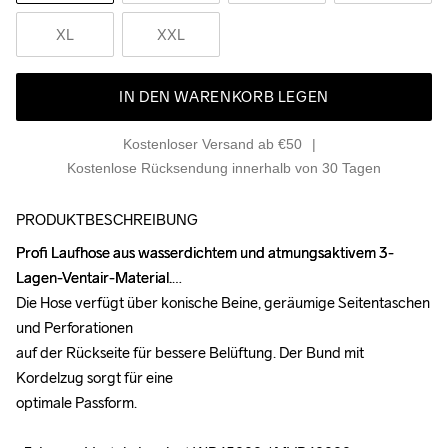
XL
XXL
IN DEN WARENKORB LEGEN
Kostenloser Versand ab €50
Kostenlose Rücksendung innerhalb von 30 Tagen
PRODUKTBESCHREIBUNG
Profi Laufhose aus wasserdichtem und atmungsaktivem 3-
Profi Laufhose aus wasserdichtem und atmungsaktivem 3-
Lagen-Ventair-Material.

Lagen-Ventair-Material.

Die Hose verfügt über konische Beine, geräumige Seitentaschen 
Die Hose verfügt über konische Beine, geräumige Seitentaschen 
und Perforationen

und Perforationen

auf der Rückseite für bessere Belüftung. Der Bund mit 
auf der Rückseite für bessere Belüftung. Der Bund mit 
Kordelzug sorgt für eine

Kordelzug sorgt für eine

optimale Passform.

optimale Passform.
