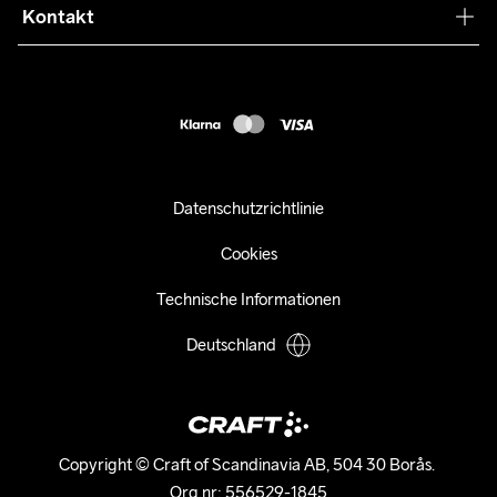
Press
Kontakt
Kundendienst
customercare-de@craftsportswear.com
FAQ
+46 (0) 33 722 32 10
Accessibility statement
Kauf widerrufen
Datenschutzrichtlinie
Cookies
Technische Informationen
Deutschland
Copyright © Craft of Scandinavia AB, 504 30 Borås. 

Org.nr: 556529-1845