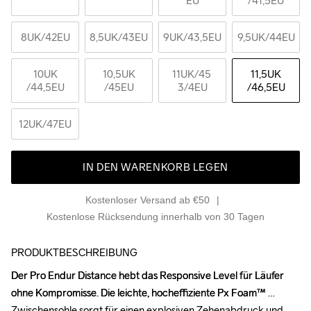
EU
/41,5EU
8UK
/42EU
8,5UK
/43EU
9UK
/43,5EU
9,5UK
/44EU
10UK
10,5UK
11UK
/45 
11,5UK
/44,5EU
/45EU
3/4EU
/46,5EU
12UK
/47EU
IN DEN WARENKORB LEGEN
Kostenloser Versand ab €50
Kostenlose Rücksendung innerhalb von 30 Tagen
PRODUKTBESCHREIBUNG
Der Pro Endur Distance hebt das Responsive Level für Läufer 
Der Pro Endur Distance hebt das Responsive Level für Läufer 
ohne Kompromisse. Die leichte, hocheffiziente Px Foam™ 
ohne Kompromisse. Die leichte, hocheffiziente Px Foam™ 
Zwischensohle sorgt für einen explosiven Zehenabdruck und 
Zwischensohle sorgt für einen explosiven Zehenabdruck und 