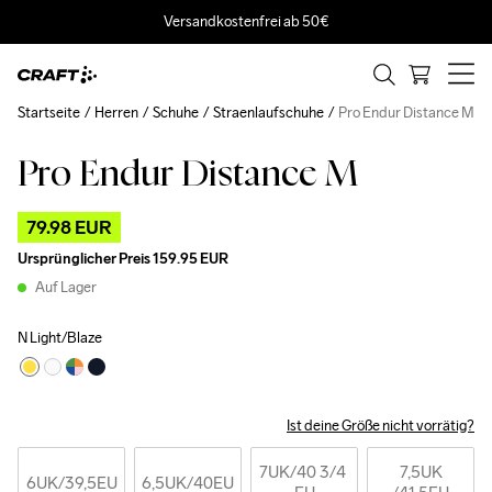
Versandkostenfrei ab 50€
Startseite
Herren
Schuhe
Straenlaufschuhe
Pro Endur Distance M
Pro Endur Distance M
Outlet
79.98 EUR
Ursprünglicher Preis
159.95 EUR
Auf Lager
N Light/Blaze
Ist deine Größe nicht vorrätig?
7UK
/40 3/4 
7,5UK
6UK
/39,5EU
6,5UK
/40EU