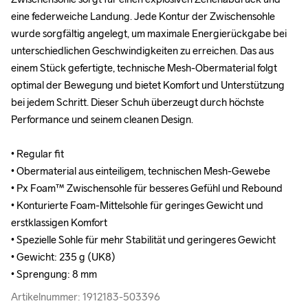
eine federweiche Landung. Jede Kontur der Zwischensohle 
eine federweiche Landung. Jede Kontur der Zwischensohle 
wurde sorgfältig angelegt, um maximale Energierückgabe bei 
wurde sorgfältig angelegt, um maximale Energierückgabe bei 
unterschiedlichen Geschwindigkeiten zu erreichen. Das aus 
unterschiedlichen Geschwindigkeiten zu erreichen. Das aus 
einem Stück gefertigte, technische Mesh-Obermaterial folgt 
einem Stück gefertigte, technische Mesh-Obermaterial folgt 
optimal der Bewegung und bietet Komfort und Unterstützung 
optimal der Bewegung und bietet Komfort und Unterstützung 
bei jedem Schritt. Dieser Schuh überzeugt durch höchste 
bei jedem Schritt. Dieser Schuh überzeugt durch höchste 
Performance und seinem cleanen Design.

Performance und seinem cleanen Design.

• Regular fit

• Regular fit

• Obermaterial aus einteiligem, technischen Mesh-Gewebe

• Obermaterial aus einteiligem, technischen Mesh-Gewebe

• Px Foam™ Zwischensohle für besseres Gefühl und Rebound

• Px Foam™ Zwischensohle für besseres Gefühl und Rebound

• Konturierte Foam-Mittelsohle für geringes Gewicht und 
• Konturierte Foam-Mittelsohle für geringes Gewicht und 
erstklassigen Komfort

erstklassigen Komfort

• Spezielle Sohle für mehr Stabilität und geringeres Gewicht

• Spezielle Sohle für mehr Stabilität und geringeres Gewicht

• Gewicht: 235 g (UK8)

• Gewicht: 235 g (UK8)

• Sprengung: 8 mm
• Sprengung: 8 mm
Artikelnummer: 1912183-503396
Artikelnummer: 1912183-503396