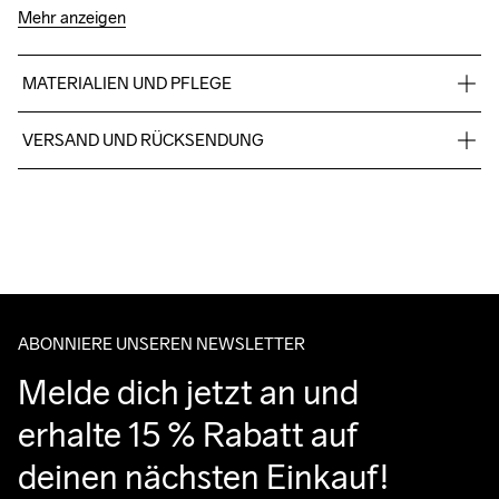
Mehr anzeigen
MATERIALIEN UND PFLEGE
100% Polyester + TPU Zwischensohle: 100% EVA, Sohle: 100% 
VERSAND UND RÜCKSENDUNG
Kautschuk
Kostenloser Versand ab €50.
Für Bestellungen unter diesem Betrag berechnen wir €5.
Wir arbeiten mit DHL zusammen, die tagsüber liefern.
Bitte gib eine Adresse an, unter der du das Paket tagsüber 
entgegennehmen kannst.
ABONNIERE UNSEREN NEWSLETTER
Melde dich jetzt an und 
erhalte 15 % Rabatt auf 
deinen nächsten Einkauf!