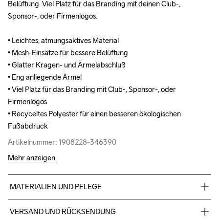
Belüftung. Viel Platz für das Branding mit deinen Club-, 
Belüftung. Viel Platz für das Branding mit deinen Club-, 
Sponsor-, oder Firmenlogos. 

Sponsor-, oder Firmenlogos. 

• Leichtes, atmungsaktives Material

• Leichtes, atmungsaktives Material

• Mesh-Einsätze für bessere Belüftung

• Mesh-Einsätze für bessere Belüftung

• Glatter Kragen- und Ärmelabschluß

• Glatter Kragen- und Ärmelabschluß

• Eng anliegende Ärmel

• Eng anliegende Ärmel

• Viel Platz für das Branding mit Club-, Sponsor-, oder 
• Viel Platz für das Branding mit Club-, Sponsor-, oder 
Firmenlogos

Firmenlogos

• Recyceltes Polyester für einen besseren ökologischen 
• Recyceltes Polyester für einen besseren ökologischen 
Fußabdruck
Fußabdruck
Artikelnummer: 1908228-346390
Artikelnummer: 1908228-346390
Mehr anzeigen
MATERIALIEN UND PFLEGE
Vorne: 100% Polyester (recycelt) Rückseite: 97% Polyester 
VERSAND UND RÜCKSENDUNG
(recycelt) 3% Polyester