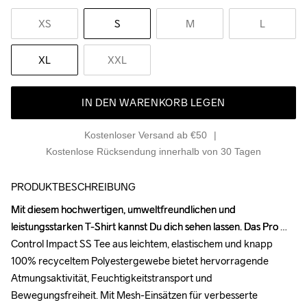
XS
S
M
L
XL
XXL
IN DEN WARENKORB LEGEN
Kostenloser Versand ab €50
Kostenlose Rücksendung innerhalb von 30 Tagen
PRODUKTBESCHREIBUNG
Mit diesem hochwertigen, umweltfreundlichen und 
Mit diesem hochwertigen, umweltfreundlichen und 
leistungsstarken T-Shirt kannst Du dich sehen lassen. Das Pro 
leistungsstarken T-Shirt kannst Du dich sehen lassen. Das Pro 
Control Impact SS Tee aus leichtem, elastischem und knapp 
Control Impact SS Tee aus leichtem, elastischem und knapp 
100% recyceltem Polyestergewebe bietet hervorragende 
100% recyceltem Polyestergewebe bietet hervorragende 
Atmungsaktivität, Feuchtigkeitstransport und 
Atmungsaktivität, Feuchtigkeitstransport und 
Bewegungsfreiheit. Mit Mesh-Einsätzen für verbesserte 
Bewegungsfreiheit. Mit Mesh-Einsätzen für verbesserte 