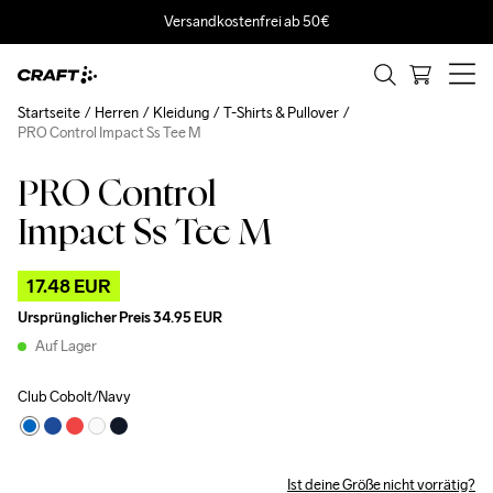
Versandkostenfrei ab 50€
Startseite
Herren
Kleidung
T-Shirts & Pullover
PRO Control Impact Ss Tee M
PRO Control
Outlet
Impact Ss Tee M
17.48 EUR
Ursprünglicher Preis
34.95 EUR
Auf Lager
Club Cobolt/Navy
Ist deine Größe nicht vorrätig?