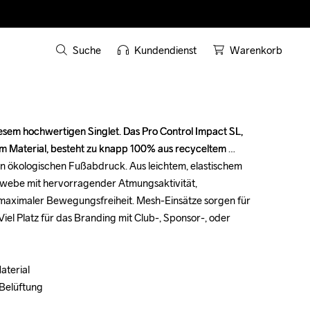
Suche
Kundendienst
Warenkorb
diesem hochwertigen Singlet. Das Pro Control Impact SL, 
diesem hochwertigen Singlet. Das Pro Control Impact SL, 
m Material, besteht zu knapp 100% aus recyceltem 
m Material, besteht zu knapp 100% aus recyceltem 
en ökologischen Fußabdruck. Aus leichtem, elastischem 
en ökologischen Fußabdruck. Aus leichtem, elastischem 
webe mit hervorragender Atmungsaktivität, 
webe mit hervorragender Atmungsaktivität, 
maximaler Bewegungsfreiheit. Mesh-Einsätze sorgen für 
maximaler Bewegungsfreiheit. Mesh-Einsätze sorgen für 
iel Platz für das Branding mit Club-, Sponsor-, oder 
iel Platz für das Branding mit Club-, Sponsor-, oder 
terial

terial

Belüftung

Belüftung
