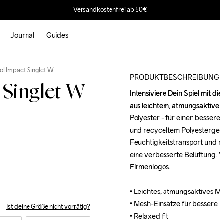
Versandkostenfrei ab 50€
Journal
Guides
Outlet
l Impact Singlet W
PRODUKTBESCHREIBUNG
Singlet W
Intensiviere Dein Spiel mit 
Intensiviere Dein Spiel mit 
aus leichtem, atmungsaktive
aus leichtem, atmungsaktive
Polyester - für einen besser
Polyester - für einen besser
und recyceltem Polyesterge
und recyceltem Polyesterge
Feuchtigkeitstransport und 
Feuchtigkeitstransport und 
eine verbesserte Belüftung. V
eine verbesserte Belüftung. V
Firmenlogos.

Firmenlogos.

• Leichtes, atmungsaktives Ma
• Leichtes, atmungsaktives Ma
• Mesh-Einsätze für bessere 
• Mesh-Einsätze für bessere 
Ist deine Größe nicht vorrätig?
• Relaxed fit

• Relaxed fit
