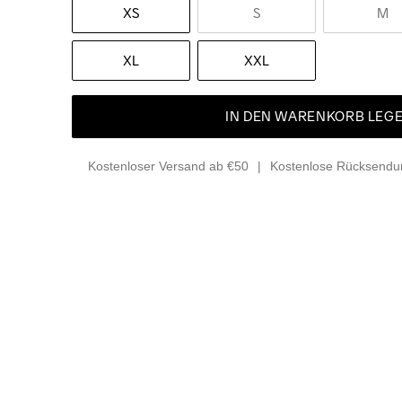
XS
S
M
XL
XXL
IN DEN WARENKORB LEG
Kostenloser Versand ab €50
Kostenlose Rücksendun