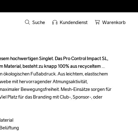
Suche
Kundendienst
Warenkorb
diesem hochwertigen Singlet. Das Pro Control Impact SL, 
diesem hochwertigen Singlet. Das Pro Control Impact SL, 
m Material, besteht zu knapp 100% aus recyceltem 
m Material, besteht zu knapp 100% aus recyceltem 
en ökologischen Fußabdruck. Aus leichtem, elastischem 
en ökologischen Fußabdruck. Aus leichtem, elastischem 
webe mit hervorragender Atmungsaktivität, 
webe mit hervorragender Atmungsaktivität, 
maximaler Bewegungsfreiheit. Mesh-Einsätze sorgen für 
maximaler Bewegungsfreiheit. Mesh-Einsätze sorgen für 
iel Platz für das Branding mit Club-, Sponsor-, oder 
iel Platz für das Branding mit Club-, Sponsor-, oder 
terial

terial

Belüftung

Belüftung
