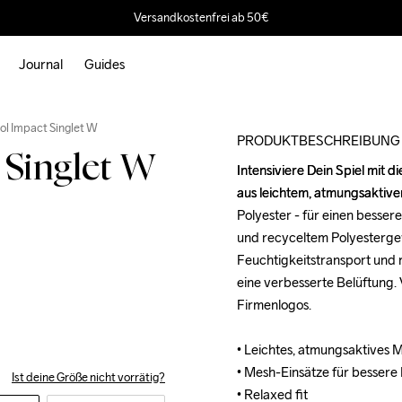
Versandkostenfrei ab 50€
Journal
Guides
Outlet
l Impact Singlet W
PRODUKTBESCHREIBUNG
Singlet W
Intensiviere Dein Spiel mit 
Intensiviere Dein Spiel mit 
aus leichtem, atmungsaktive
aus leichtem, atmungsaktive
Polyester - für einen besser
Polyester - für einen besser
und recyceltem Polyesterge
und recyceltem Polyesterge
Feuchtigkeitstransport und 
Feuchtigkeitstransport und 
eine verbesserte Belüftung. V
eine verbesserte Belüftung. V
Firmenlogos.

Firmenlogos.

• Leichtes, atmungsaktives Ma
• Leichtes, atmungsaktives Ma
• Mesh-Einsätze für bessere 
• Mesh-Einsätze für bessere 
Ist deine Größe nicht vorrätig?
• Relaxed fit

• Relaxed fit
