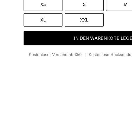
XS
S
M
XL
XXL
IN DEN WARENKORB LEG
Kostenloser Versand ab €50
Kostenlose Rücksendun