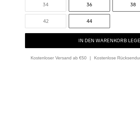
34
36
38
42
44
IN DEN WARENKORB LEG
Kostenloser Versand ab €50
Kostenlose Rücksendun