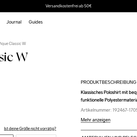
Versandkostenfrei ab 50€
Journal
Guides
Outlet
 Pique Classic W
ssic W
PRODUKTBESCHREIBUNG
Klassisches Poloshirt mit b
Klassisches Poloshirt mit b
funktionelle Polyestermateri
funktionelle Polyestermateri
Artikelnummer: 192467-170
Artikelnummer: 192467-170
Mehr anzeigen
Ist deine Größe nicht vorrätig?