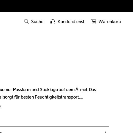
Suche
Kundendienst
Warenkorb
equemer Passform und Sticklogo auf dem Ärmel. Das 
equemer Passform und Sticklogo auf dem Ärmel. Das 
al sorgt für besten Feuchtigkeitstransport.
al sorgt für besten Feuchtigkeitstransport.
5
5