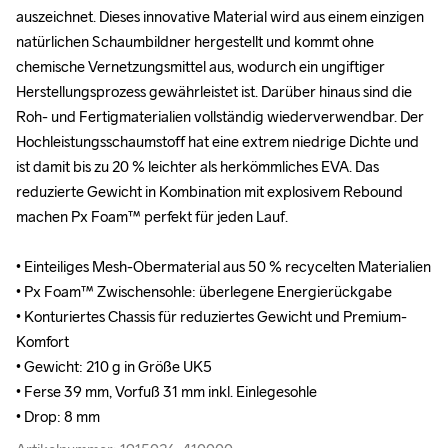
auszeichnet. Dieses innovative Material wird aus einem einzigen 
auszeichnet. Dieses innovative Material wird aus einem einzigen 
natürlichen Schaumbildner hergestellt und kommt ohne 
natürlichen Schaumbildner hergestellt und kommt ohne 
chemische Vernetzungsmittel aus, wodurch ein ungiftiger 
chemische Vernetzungsmittel aus, wodurch ein ungiftiger 
Herstellungsprozess gewährleistet ist. Darüber hinaus sind die 
Herstellungsprozess gewährleistet ist. Darüber hinaus sind die 
Roh- und Fertigmaterialien vollständig wiederverwendbar. Der 
Roh- und Fertigmaterialien vollständig wiederverwendbar. Der 
Hochleistungsschaumstoff hat eine extrem niedrige Dichte und 
Hochleistungsschaumstoff hat eine extrem niedrige Dichte und 
ist damit bis zu 20 % leichter als herkömmliches EVA. Das 
ist damit bis zu 20 % leichter als herkömmliches EVA. Das 
reduzierte Gewicht in Kombination mit explosivem Rebound 
reduzierte Gewicht in Kombination mit explosivem Rebound 
machen Px Foam™ perfekt für jeden Lauf.

machen Px Foam™ perfekt für jeden Lauf.

• Einteiliges Mesh-Obermaterial aus 50 % recycelten Materialien

• Einteiliges Mesh-Obermaterial aus 50 % recycelten Materialien

• Px Foam™ Zwischensohle: überlegene Energierückgabe

• Px Foam™ Zwischensohle: überlegene Energierückgabe

• Konturiertes Chassis für reduziertes Gewicht und Premium-
• Konturiertes Chassis für reduziertes Gewicht und Premium-
Komfort

Komfort

• Gewicht: 210 g in Größe UK5

• Gewicht: 210 g in Größe UK5

• Ferse 39 mm, Vorfuß 31 mm inkl. Einlegesohle

• Ferse 39 mm, Vorfuß 31 mm inkl. Einlegesohle

• Drop: 8 mm
• Drop: 8 mm