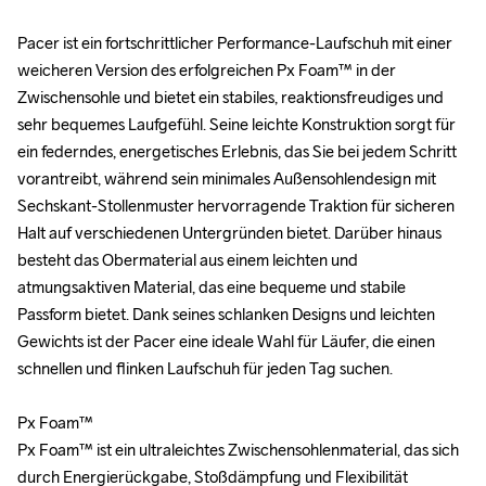
Pacer ist ein fortschrittlicher Performance-Laufschuh mit einer 
Pacer ist ein fortschrittlicher Performance-Laufschuh mit einer 
weicheren Version des erfolgreichen Px Foam™ in der 
weicheren Version des erfolgreichen Px Foam™ in der 
Zwischensohle und bietet ein stabiles, reaktionsfreudiges und 
Zwischensohle und bietet ein stabiles, reaktionsfreudiges und 
sehr bequemes Laufgefühl. Seine leichte Konstruktion sorgt für 
sehr bequemes Laufgefühl. Seine leichte Konstruktion sorgt für 
ein federndes, energetisches Erlebnis, das Sie bei jedem Schritt 
ein federndes, energetisches Erlebnis, das Sie bei jedem Schritt 
vorantreibt, während sein minimales Außensohlendesign mit 
vorantreibt, während sein minimales Außensohlendesign mit 
Sechskant-Stollenmuster hervorragende Traktion für sicheren 
Sechskant-Stollenmuster hervorragende Traktion für sicheren 
Halt auf verschiedenen Untergründen bietet. Darüber hinaus 
Halt auf verschiedenen Untergründen bietet. Darüber hinaus 
besteht das Obermaterial aus einem leichten und 
besteht das Obermaterial aus einem leichten und 
atmungsaktiven Material, das eine bequeme und stabile 
atmungsaktiven Material, das eine bequeme und stabile 
Passform bietet. Dank seines schlanken Designs und leichten 
Passform bietet. Dank seines schlanken Designs und leichten 
Gewichts ist der Pacer eine ideale Wahl für Läufer, die einen 
Gewichts ist der Pacer eine ideale Wahl für Läufer, die einen 
schnellen und flinken Laufschuh für jeden Tag suchen. 

schnellen und flinken Laufschuh für jeden Tag suchen. 

Px Foam™

Px Foam™

Px Foam™ ist ein ultraleichtes Zwischensohlenmaterial, das sich 
Px Foam™ ist ein ultraleichtes Zwischensohlenmaterial, das sich 
durch Energierückgabe, Stoßdämpfung und Flexibilität 
durch Energierückgabe, Stoßdämpfung und Flexibilität 