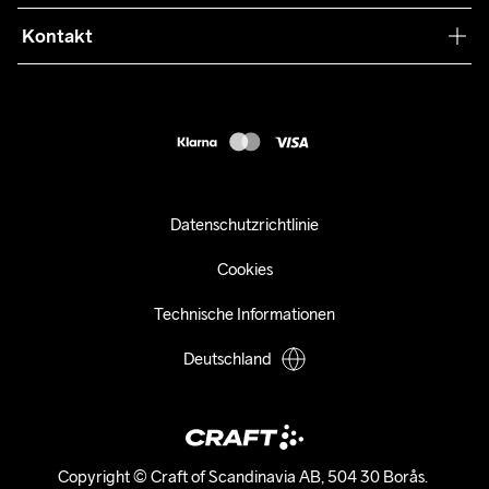
Retouren
Press
Kontakt
Kundendienst
customercare-de@craftsportswear.com
FAQ
+46 (0) 33 722 32 10
Accessibility statement
Kauf widerrufen
Datenschutzrichtlinie
Cookies
Technische Informationen
Deutschland
Copyright © Craft of Scandinavia AB, 504 30 Borås. 
