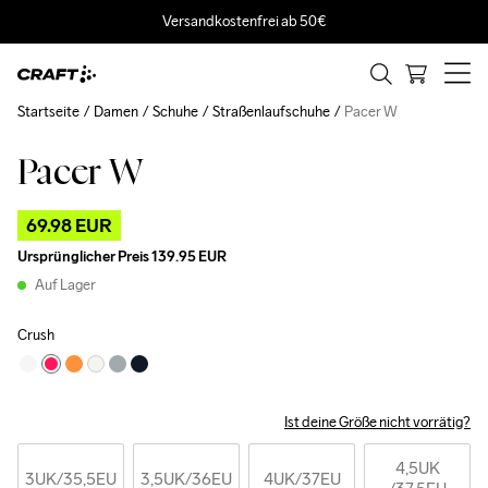
Versandkostenfrei ab 50€
Startseite
Damen
Schuhe
Straßenlaufschuhe
Pacer W
Pacer W
Outlet
69.98 EUR
Ursprünglicher Preis
139.95 EUR
Auf Lager
Crush
Ist deine Größe nicht vorrätig?
4,5UK
3UK
/35,5EU
3,5UK
/36EU
4UK
/37EU