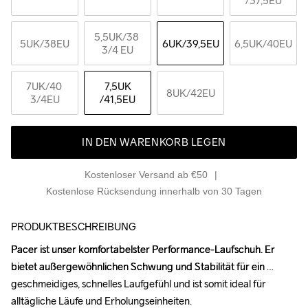
/37,5EU
5,5UK
/38 
5UK
/38EU
6UK
/39,5EU
6,5UK
/40EU
3/4 EU
7UK
/40 
7,5UK
8UK
/42EU
3/4EU
/41,5EU
IN DEN WARENKORB LEGEN
Kostenloser Versand ab €50
Kostenlose Rücksendung innerhalb von 30 Tagen
PRODUKTBESCHREIBUNG
Pacer ist unser komfortabelster Performance-Laufschuh. Er 
Pacer ist unser komfortabelster Performance-Laufschuh. Er 
bietet außergewöhnlichen Schwung und Stabilität für ein 
bietet außergewöhnlichen Schwung und Stabilität für ein 
geschmeidiges, schnelles Laufgefühl und ist somit ideal für 
geschmeidiges, schnelles Laufgefühl und ist somit ideal für 
alltägliche Läufe und Erholungseinheiten.

alltägliche Läufe und Erholungseinheiten.
