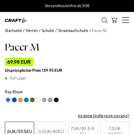
Versandkostenfrei ab 50€
Startseite
Herren
Schuhe
Straenlaufschuhe
Pacer M
Pacer M
Outlet
69.98 EUR
Ursprünglicher Preis
139.95 EUR
Auf Lager
Ray/Blaze
Ist deine Größe nicht vorrätig?
7UK
/40 3/4 
7,5UK
6UK
/39,5EU
6,5UK
/40EU