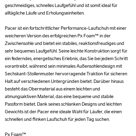
geschmeidiges, schnelles Laufgefühl und ist somit ideal für 
geschmeidiges, schnelles Laufgefühl und ist somit ideal für 
alltägliche Läufe und Erholungseinheiten.

alltägliche Läufe und Erholungseinheiten.

Pacer ist ein fortschrittlicher Performance-Laufschuh mit einer 
Pacer ist ein fortschrittlicher Performance-Laufschuh mit einer 
weicheren Version des erfolgreichen Px Foam™ in der 
weicheren Version des erfolgreichen Px Foam™ in der 
Zwischensohle und bietet ein stabiles, reaktionsfreudiges und 
Zwischensohle und bietet ein stabiles, reaktionsfreudiges und 
sehr bequemes Laufgefühl. Seine leichte Konstruktion sorgt für 
sehr bequemes Laufgefühl. Seine leichte Konstruktion sorgt für 
ein federndes, energetisches Erlebnis, das Sie bei jedem Schritt 
ein federndes, energetisches Erlebnis, das Sie bei jedem Schritt 
vorantreibt, während sein minimales Außensohlendesign mit 
vorantreibt, während sein minimales Außensohlendesign mit 
Sechskant-Stollenmuster hervorragende Traktion für sicheren 
Sechskant-Stollenmuster hervorragende Traktion für sicheren 
Halt auf verschiedenen Untergründen bietet. Darüber hinaus 
Halt auf verschiedenen Untergründen bietet. Darüber hinaus 
besteht das Obermaterial aus einem leichten und 
besteht das Obermaterial aus einem leichten und 
atmungsaktiven Material, das eine bequeme und stabile 
atmungsaktiven Material, das eine bequeme und stabile 
Passform bietet. Dank seines schlanken Designs und leichten 
Passform bietet. Dank seines schlanken Designs und leichten 
Gewichts ist der Pacer eine ideale Wahl für Läufer, die einen 
Gewichts ist der Pacer eine ideale Wahl für Läufer, die einen 
schnellen und flinken Laufschuh für jeden Tag suchen. 

schnellen und flinken Laufschuh für jeden Tag suchen. 

Px Foam™

Px Foam™
