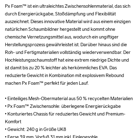
Px Foam™ ist ein ultraleichtes Zwischensohlenmaterial, das sich 
Px Foam™ ist ein ultraleichtes Zwischensohlenmaterial, das sich 
durch Energierückgabe, Stoßdämpfung und Flexibilität 
durch Energierückgabe, Stoßdämpfung und Flexibilität 
auszeichnet. Dieses innovative Material wird aus einem einzigen 
auszeichnet. Dieses innovative Material wird aus einem einzigen 
natürlichen Schaumbildner hergestellt und kommt ohne 
natürlichen Schaumbildner hergestellt und kommt ohne 
chemische Vernetzungsmittel aus, wodurch ein ungiftiger 
chemische Vernetzungsmittel aus, wodurch ein ungiftiger 
Herstellungsprozess gewährleistet ist. Darüber hinaus sind die 
Herstellungsprozess gewährleistet ist. Darüber hinaus sind die 
Roh- und Fertigmaterialien vollständig wiederverwendbar. Der 
Roh- und Fertigmaterialien vollständig wiederverwendbar. Der 
Hochleistungsschaumstoff hat eine extrem niedrige Dichte und 
Hochleistungsschaumstoff hat eine extrem niedrige Dichte und 
ist damit bis zu 20 % leichter als herkömmliches EVA. Das 
ist damit bis zu 20 % leichter als herkömmliches EVA. Das 
reduzierte Gewicht in Kombination mit explosivem Rebound 
reduzierte Gewicht in Kombination mit explosivem Rebound 
machen Px Foam™ perfekt für jeden Lauf.

machen Px Foam™ perfekt für jeden Lauf.

• Einteiliges Mesh-Obermaterial aus 50 % recycelten Materialien

• Einteiliges Mesh-Obermaterial aus 50 % recycelten Materialien

• Px Foam™ Zwischensohle: überlegene Energierückgabe

• Px Foam™ Zwischensohle: überlegene Energierückgabe

• Konturiertes Chassis für reduziertes Gewicht und Premium-
• Konturiertes Chassis für reduziertes Gewicht und Premium-
Komfort

Komfort

• Gewicht: 240 g in Größe UK8

• Gewicht: 240 g in Größe UK8

• Ferse 39 mm, Vorfuß 31 mm inkl. Einlegesohle

• Ferse 39 mm, Vorfuß 31 mm inkl. Einlegesohle
