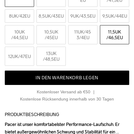
EU
/41,5EU
8UK
/42EU
8,5UK
/43EU
9UK
/43,5EU
9,5UK
/44EU
10UK
10,5UK
11UK
/45 
11,5UK
/44,5EU
/45EU
3/4EU
/46,5EU
13UK
12UK
/47EU
/48,5EU
IN DEN WARENKORB LEGEN
Kostenloser Versand ab €50
Kostenlose Rücksendung innerhalb von 30 Tagen
PRODUKTBESCHREIBUNG
Pacer ist unser komfortabelster Performance-Laufschuh. Er 
Pacer ist unser komfortabelster Performance-Laufschuh. Er 
bietet außergewöhnlichen Schwung und Stabilität für ein 
bietet außergewöhnlichen Schwung und Stabilität für ein 